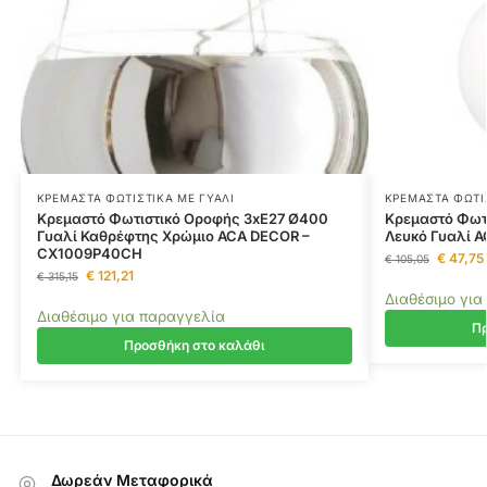
ΚΡΕΜΑΣΤΆ ΦΩΤΙΣΤΙΚΆ ΜΕ ΓΥΑΛΊ
ΚΡΕΜΑΣΤΆ ΦΩΤΙ
Κρεμαστό Φωτιστικό Οροφής 3xE27 Ø400
Κρεμαστό Φωτι
Γυαλί Καθρέφτης Χρώμιο ACA DECOR –
Λευκό Γυαλί 
CX1009P40CH
€
47,75
€
105,05
€
121,21
€
315,15
Διαθέσιμο για
Διαθέσιμο για παραγγελία
Πρ
Προσθήκη στο καλάθι
Δωρεάν Μεταφορικά