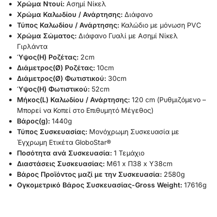
Χρώμα Ντουί:
Ασημί Νίκελ
Χρώμα Καλωδίου / Ανάρτησης:
Διάφανο
Τύπος Καλωδίου / Ανάρτησης:
Καλώδιο με μόνωση PVC
Χρώμα Σώματος:
Διάφανο Γυαλί με Ασημί Νίκελ
Γιρλάντα
Ύψος(H) Ροζέτας:
2cm
Διάμετρος(Ø) Ροζέτας:
10cm
Διάμετρος(Ø) Φωτιστικού:
30cm
Ύψος(H) Φωτιστικού:
52cm
Μήκος(L) Καλωδίου / Ανάρτησης:
120 cm (Ρυθμιζόμενο –
Μπορεί να Κοπεί στο Επιθυμητό Μέγεθος)
Βάρος(g):
1440g
Τύπος Συσκευασίας:
Μονόχρωμη Συσκευασία με
Έγχρωμη Ετικέτα GloboStar®
Ποσότητα ανά Συσκευασία:
1 Τεμάχιο
Διαστάσεις Συσκευασίας:
Μ61 x Π38 x Υ38cm
Βάρος Προϊόντος μαζί με την Συσκευασία:
2580g
Ογκομετρικό Βάρος Συσκευασίας-Gross Weight:
17616g