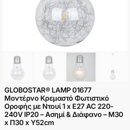
GLOBOSTAR® LAMP 01677
Μοντέρνο Κρεμαστό Φωτιστικό
Οροφής με Ντουί 1 x E27 AC 220-
240V IP20 – Ασημί & Διάφανο – Μ30
x Π30 x Υ52cm