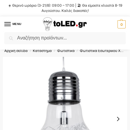
☀️ Θερινό ωράριο (3-21/8): 09:00 – 17:00 | 🏖️ Θα είμαστε κλειστά 8-19
Αυγούστου. Καλές διακοπές!
MENU
0
Αναζήτηση
Flash Sale ⚡ 10% Έκπτωση με τον κωδικό
'SUMMER'
!
Αρχική σελίδα
Κατάστημα
Φωτιστικά
Φωτιστικά Εσωτερικού Χώρου
/
/
/