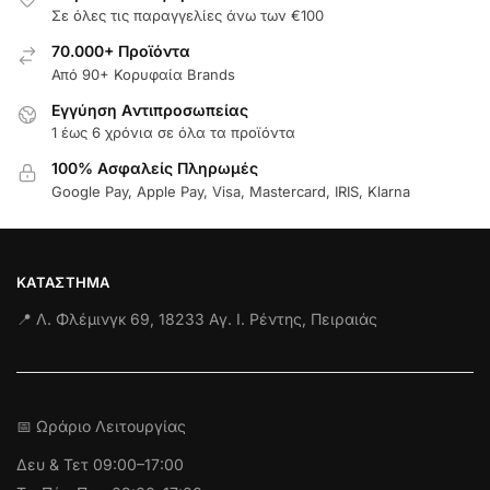
Σε όλες τις παραγγελίες άνω των €100
70.000+ Προϊόντα
Από 90+ Κορυφαία Brands
Εγγύηση Aντιπροσωπείας
1 έως 6 χρόνια σε όλα τα προϊόντα
100% Ασφαλείς Πληρωμές
Google Pay, Apple Pay, Visa, Mastercard, IRIS, Klarna
ΚΑΤΆΣΤΗΜΑ
📍 Λ. Φλέμινγκ 69, 18233 Αγ. Ι. Ρέντης, Πειραιάς
📅 Ωράριο Λειτουργίας
Δευ & Τετ
09:00–17:00