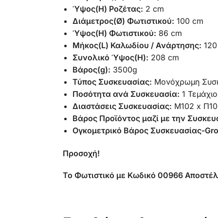
Ύψος(H) Ροζέτας:
2 cm
Διάμετρος(Ø) Φωτιστικού:
100 cm
Ύψος(H) Φωτιστικού:
86 cm
Μήκος(L) Καλωδίου / Ανάρτησης:
120
Συνολικό Ύψος(H):
208 cm
Βάρος(g):
3500g
Τύπος Συσκευασίας:
Μονόχρωμη Συσκε
Ποσότητα ανά Συσκευασία:
1 Τεμάχιο
Διαστάσεις Συσκευασίας:
Μ102 x Π10
Βάρος Προϊόντος μαζί με την Συσκευ
Ογκομετρικό Βάρος Συσκευασίας-Gro
Προσοχή!
Το Φωτιστικό με Κωδικό 00966 Αποστέλ