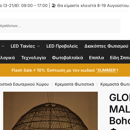
 (3-21/8): 09:00 – 17:00 | 🏖️ Θα είμαστε κλειστά 8-19 Αυγούστου
Αναζήτηση
LED Ταινίες
LED Προβολείς
Διακόπτες Φωτισμού
λογικά
Τεχνολογία
Φωτοβολταϊκά
Επιπλα
Είδη Σπιτ
Flash Sale ⚡ 10% Έκπτωση με τον κωδικό
'SUMMER'
!
ιστικά Εσωτερικού Χώρου
Κρεμαστά Φωτιστικά
Κρεμαστά Φωτι
/
/
GLO
MAL
Boh