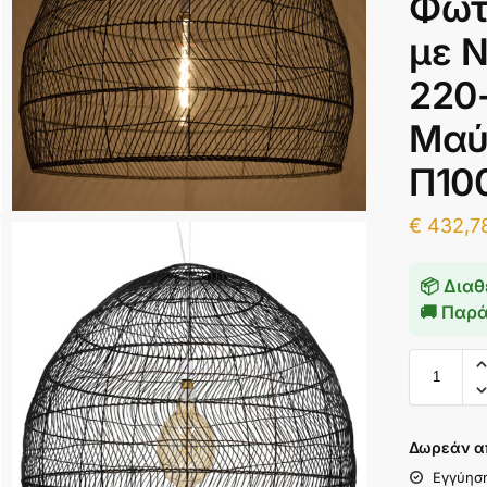
Φωτ
με Ν
220-
Μαύ
Π10
€
432,7
📦 Διαθ
🚚 Παρ
Δωρεάν α
Εγγύησ