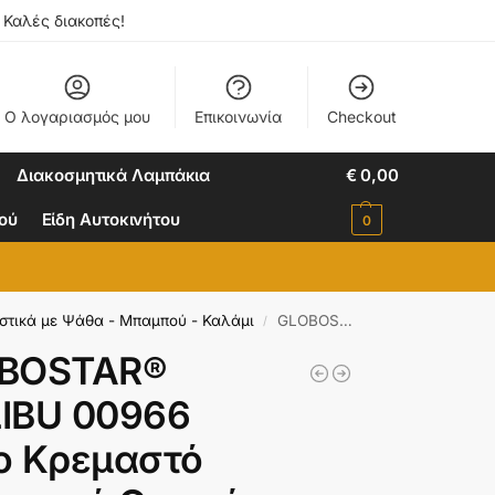
. Καλές διακοπές!
Ο λογαριασμός μου
Επικοινωνία
Checkout
Διακοσμητικά Λαμπάκια
€
0,00
ιού
Είδη Αυτοκινήτου
0
στικά με Ψάθα - Μπαμπού - Καλάμι
GLOBOSTAR® MALIBU 00966 Boho Κρεμαστό Φωτιστικό Οροφής με Ντουί 1 x E27 AC 220-240V IP20 – Μαύρο – Μ100 x Π100 x Y86cm
/
BOSTAR®
IBU 00966
o Κρεμαστό