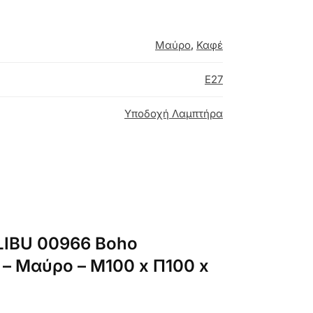
Μαύρο
,
Καφέ
E27
Υποδοχή Λαμπτήρα
LIBU 00966 Boho
 – Μαύρο – Μ100 x Π100 x