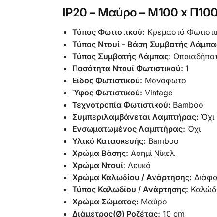
IP20 – Μαύρο – Μ100 x Π10
Τύπος Φωτιστικού:
Κρεμαστό Φωτιστι
Τύπος Ντουί – Βάση Συμβατής Λάμπα
Τύπος Συμβατής Λάμπας:
Οποιαδήπο
Ποσότητα Ντουί Φωτιστικού:
1
Είδος Φωτιστικού:
Μονόφωτο
Ύφος Φωτιστικού:
Vintage
Τεχνοτροπία Φωτιστικού:
Bamboo
Συμπεριλαμβάνεται Λαμπτήρας:
Όχι
Ενσωματωμένος Λαμπτήρας:
Όχι
Υλικό Κατασκευής:
Bamboo
Χρώμα Βάσης:
Ασημί Νίκελ
Χρώμα Ντουί:
Λευκό
Χρώμα Καλωδίου / Ανάρτησης:
Διάφ
Τύπος Καλωδίου / Ανάρτησης:
Καλώδι
Χρώμα Σώματος:
Μαύρο
Διάμετρος(Ø) Ροζέτας:
10 cm