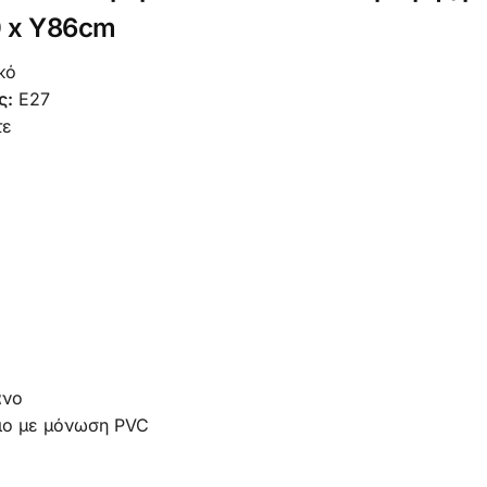
0 x Y86cm
κό
ς:
Ε27
τε
ανο
ο με μόνωση PVC