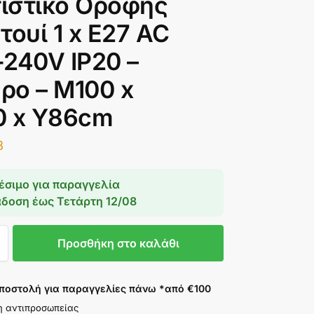
ιστικό Οροφής
τουί 1 x E27 AC
240V IP20 –
ρο – Μ100 x
0 x Y86cm
8
έσιμο για παραγγελία
άδοση έως
Τετάρτη 12/08
Προσθήκη στο καλάθι
ποστολή για παραγγελίες πάνω *από €100
η αντιπροσωπείας