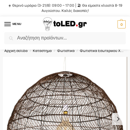
☀️ Θερινό ωράριο (3-21/8): 09:00 – 17:00 | 🏖️ Θα είμαστε κλειστά 8-19
Αυγούστου. Καλές διακοπές!
MENU
0
Αναζήτηση
Flash Sale ⚡ 10% Έκπτωση με τον κωδικό
'SUMMER'
!
Αρχική σελίδα
Κατάστημα
Φωτιστικά
Φωτιστικά Εσωτερικού Χώρου
/
/
/