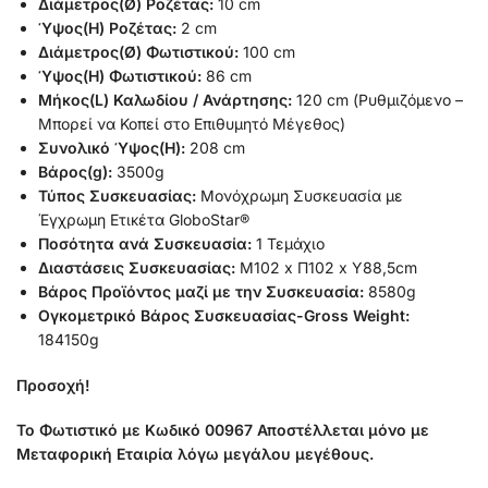
Διάμετρος(Ø) Ροζέτας:
10 cm
Ύψος(H) Ροζέτας:
2 cm
Διάμετρος(Ø) Φωτιστικού:
100 cm
Ύψος(H) Φωτιστικού:
86 cm
Μήκος(L) Καλωδίου / Ανάρτησης:
120 cm (Ρυθμιζόμενο –
Μπορεί να Κοπεί στο Επιθυμητό Μέγεθος)
Συνολικό Ύψος(H):
208 cm
Βάρος(g):
3500g
Τύπος Συσκευασίας:
Μονόχρωμη Συσκευασία με
Έγχρωμη Ετικέτα GloboStar®
Ποσότητα ανά Συσκευασία:
1 Τεμάχιο
Διαστάσεις Συσκευασίας:
Μ102 x Π102 x Υ88,5cm
Βάρος Προϊόντος μαζί με την Συσκευασία:
8580g
Ογκομετρικό Βάρος Συσκευασίας-Gross Weight:
184150g
Προσοχή!
Το Φωτιστικό με Κωδικό 00967 Αποστέλλεται μόνο με
Μεταφορική Εταιρία λόγω μεγάλου μεγέθους.