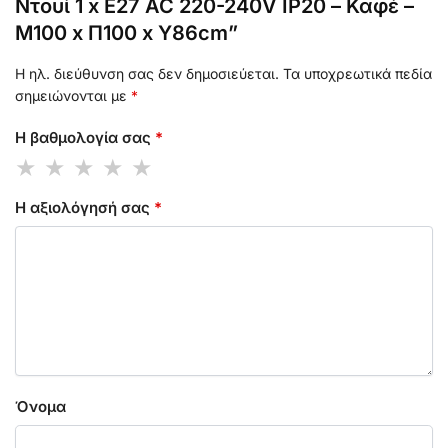
Ντουί 1 x E27 AC 220-240V IP20 – Καφέ –
Μ100 x Π100 x Y86cm”
Η ηλ. διεύθυνση σας δεν δημοσιεύεται.
Τα υποχρεωτικά πεδία
σημειώνονται με
*
Η βαθμολογία σας
*
Η αξιολόγησή σας
*
Όνομα