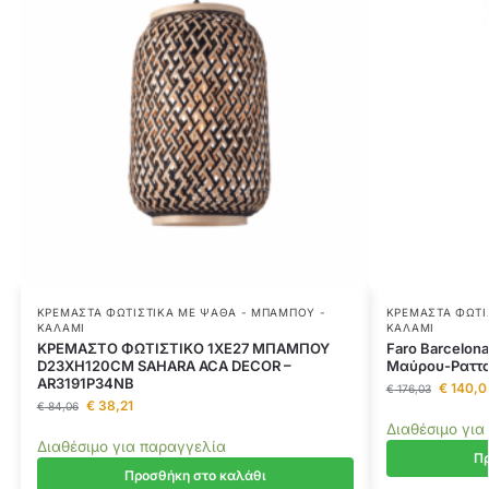
ΚΡΕΜΑΣΤΆ ΦΩΤΙΣΤΙΚΆ ΜΕ ΨΆΘΑ - ΜΠΑΜΠΟΎ -
ΚΡΕΜΑΣΤΆ ΦΩΤΙ
ΚΑΛΆΜΙ
ΚΑΛΆΜΙ
ΚΡΕΜΑΣΤΟ ΦΩΤΙΣΤΙΚΟ 1ΧΕ27 ΜΠΑΜΠΟΥ
Faro Barcelo
D23XH120CM SAHARA ACA DECOR –
Μαύρου-Ραττα
AR3191P34NB
€
140,0
€
176,03
€
38,21
€
84,06
Διαθέσιμο για
Διαθέσιμο για παραγγελία
Πρ
Προσθήκη στο καλάθι