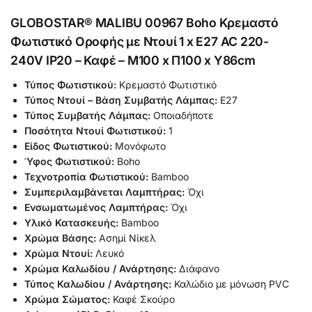
GLOBOSTAR® MALIBU 00967 Boho Κρεμαστό
Φωτιστικό Οροφής με Ντουί 1 x E27 AC 220-
240V IP20 – Καφέ – Μ100 x Π100 x Y86cm
Τύπος Φωτιστικού:
Κρεμαστό Φωτιστικό
Τύπος Ντουί – Βάση Συμβατής Λάμπας:
Ε27
Τύπος Συμβατής Λάμπας:
Οποιαδήποτε
Ποσότητα Ντουί Φωτιστικού:
1
Είδος Φωτιστικού:
Μονόφωτο
Ύφος Φωτιστικού:
Boho
Τεχνοτροπία Φωτιστικού:
Bamboo
Συμπεριλαμβάνεται Λαμπτήρας:
Όχι
Ενσωματωμένος Λαμπτήρας:
Όχι
Υλικό Κατασκευής:
Bamboo
Χρώμα Βάσης:
Ασημί Νίκελ
Χρώμα Ντουί:
Λευκό
Χρώμα Καλωδίου / Ανάρτησης:
Διάφανο
Τύπος Καλωδίου / Ανάρτησης:
Καλώδιο με μόνωση PVC
Χρώμα Σώματος:
Καφέ Σκούρο