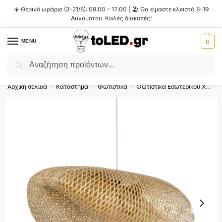
☀️ Θερινό ωράριο (3-21/8): 09:00 – 17:00 | 🏖️ Θα είμαστε κλειστά 8-19
Αυγούστου. Καλές διακοπές!
MENU
0
Αναζήτηση
Flash Sale ⚡ 10% Έκπτωση με τον κωδικό
'SUMMER'
!
Αρχική σελίδα
Κατάστημα
Φωτιστικά
Φωτιστικά Εσωτερικού Χώρου
/
/
/