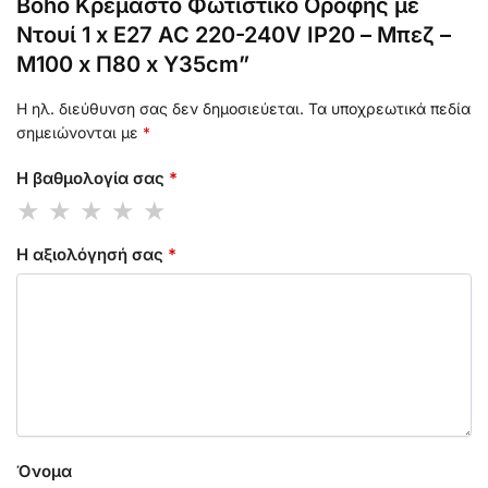
Boho Κρεμαστό Φωτιστικό Οροφής με
Ντουί 1 x E27 AC 220-240V IP20 – Μπεζ –
Μ100 x Π80 x Υ35cm”
Η ηλ. διεύθυνση σας δεν δημοσιεύεται.
Τα υποχρεωτικά πεδία
σημειώνονται με
*
Η βαθμολογία σας
*
Η αξιολόγησή σας
*
Όνομα