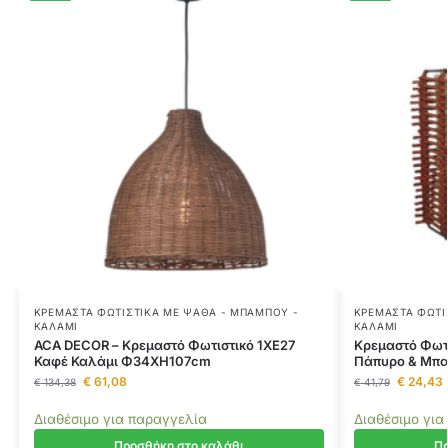
ΚΡΕΜΑΣΤΆ ΦΩΤΙΣΤΙΚΆ ΜΕ ΨΆΘΑ - ΜΠΑΜΠΟΎ -
ΚΡΕΜΑΣΤΆ ΦΩΤΙ
ΚΑΛΆΜΙ
ΚΑΛΆΜΙ
ACA DECOR – Κρεμαστό Φωτιστικό 1ΧΕ27
Κρεμαστό Φωτι
Καφέ Καλάμι Φ34ΧΗ107cm
Πάπυρο & Μπα
€
61,08
€
24,43
€
134,38
€
41,79
Διαθέσιμο για παραγγελία
Διαθέσιμο για
Προσθήκη στο καλάθι
Πρ