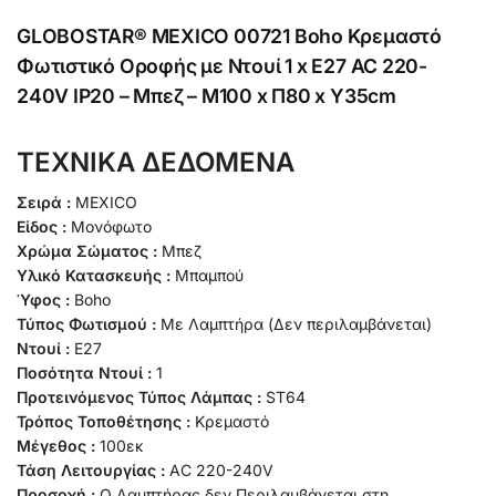
GLOBOSTAR® MEXICO 00721 Boho Κρεμαστό
Φωτιστικό Οροφής με Ντουί 1 x E27 AC 220-
240V IP20 – Μπεζ – Μ100 x Π80 x Υ35cm
ΤΕΧΝΙΚΑ ΔΕΔΟΜΕΝΑ
Σειρά :
MEXICO
Είδος :
Μονόφωτο
Χρώμα Σώματος :
Μπεζ
Υλικό Κατασκευής :
Μπαμπού
Ύφος :
Boho
Τύπος Φωτισμού :
Με Λαμπτήρα (Δεν περιλαμβάνεται)
Ντουί :
E27
Ποσότητα Ντουί :
1
Προτεινόμενος Τύπος Λάμπας :
ST64
Τρόπος Τοποθέτησης :
Κρεμαστό
Μέγεθος :
100εκ
Τάση Λειτουργίας :
AC 220-240V
Προσοχή :
Ο Λαμπτήρας δεν Περιλαμβάνεται στη