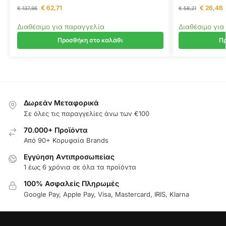
€
62,71
€
26,46
€
137,96
€
58,21
Διαθέσιμο για παραγγελία
Διαθέσιμο για
Προσθήκη στο καλάθι
Πρ
Δωρεάν Μεταφορικά
Σε όλες τις παραγγελίες άνω των €100
70.000+ Προϊόντα
Από 90+ Κορυφαία Brands
Εγγύηση Aντιπροσωπείας
1 έως 6 χρόνια σε όλα τα προϊόντα
100% Ασφαλείς Πληρωμές
Google Pay, Apple Pay, Visa, Mastercard, IRIS, Klarna