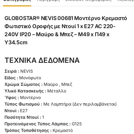
GLOBOSTAR® NEVIS 00681 Μοντέρνο Κρεμαστό
Φωτιστικό Οροφής με Ντουί 1 x E27 AC 220-
240V IP20 – Μαύρο & Μπεζ – Μ49 x Π49 x
Υ34.5cm
ΤΕΧΝΙΚΑ ΔΕΔΟΜΕΝΑ
Σειρά :
NEVIS
Είδος :
Μονόφωτο
Χρώμα Σώματος :
Μαύρο , Μπεζ
Υλικό Κατασκευής :
Μέταλλο
Ύφος :
Μοντέρνο
Τύπος Φωτισμού :
Με Λαμπτήρα (Δεν περιλαμβάνεται)
Ντουί :
E27
Ποσότητα Ντουί :
1
Προτεινόμενος Τύπος Λάμπας :
G125
Τρόπος Τοποθέτησης :
Κρεμαστό