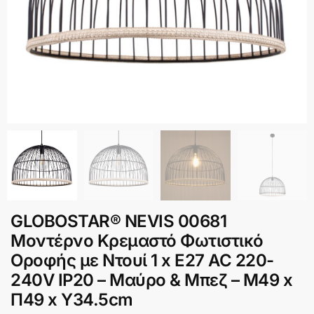
GLOBOSTAR® NEVIS 00681
Μοντέρνο Κρεμαστό Φωτιστικό
Οροφής με Ντουί 1 x E27 AC 220-
240V IP20 – Μαύρο & Μπεζ – Μ49 x
Π49 x Υ34.5cm