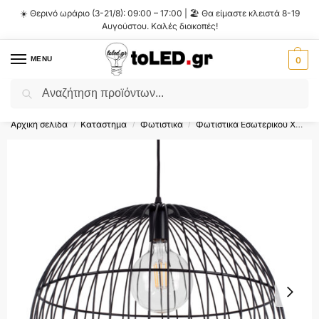
☀️ Θερινό ωράριο (3-21/8): 09:00 – 17:00 | 🏖️ Θα είμαστε κλειστά 8-19
Αυγούστου. Καλές διακοπές!
MENU
0
Αναζήτηση
Flash Sale ⚡ 10% Έκπτωση με τον κωδικό
'SUMMER'
!
Αρχική σελίδα
Κατάστημα
Φωτιστικά
Φωτιστικά Εσωτερικού Χώρου
/
/
/