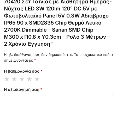
70420 Σετ Ταινίας με Αισθητήρα Ημέρας-
Νύχτας LED 3W 120lm 120° DC 5V με
Φωτοβολταϊκό Panel 5V 0.3W Αδιάβροχο
IP65 90 x SMD2835 Chip Θερμό Λευκό
2700K Dimmable – Sanan SMD Chip –
Μ300 x Π0.8 x Υ0.3cm – Ρολό 3 Μέτρων –
2 Χρόνια Εγγύηση”
Η ηλ. διεύθυνση σας δεν δημοσιεύεται.
Τα υποχρεωτικά πεδία
σημειώνονται με
*
Η βαθμολογία σας
*
Η αξιολόγησή σας
*