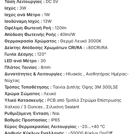
Τάση Λειτουργίας :
DC 5V
Ισχύς :
3W
Ισχύς ανά Μέτρο :
1W
Ισοδύναμη Ισχύς :
13W
Ωφέλιμη Φωτεινή Ροή :
120lm
Απόδοση Φωτεινής Ροής :
40lm/W
Θερμοκρασία Χρώματος :
Θερμό Λευκό 3000K
Δείκτης Απόδοσης Χρωμάτων CRI/RA :
≥80CRI/RA
Γωνία Δέσμης :
120°
LED ανά Μέτρο :
30
Πλάτος Ταινίας :
8mm
Δυνατότητες & Λειτουργίες :
Ηλιακός , Αισθητήρας Ημέρας-
Νύχτας
Τρόπος Τοποθέτησης :
Ταινία Διπλής Όψης 3M 300LSE
Χρώμα Σώματος :
Λευκό
Υλικό Κατασκευής :
PCB από Τριπλό Στρώμα Επίστρωσης
Χαλκού / 3 Ounces , Σιλικόνη Sealant
Ρυθμιζόμενη Ένταση :
Ναι
Βαθμός Προστασίας :
IP65
Εύρος Θερμοκρασίας Λειτουργίας :
-20…+40 °C
Αριθμός Κύκλων Εναλλαγής :
≥50000 Κύκλοι On/Off