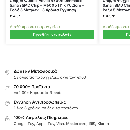
Chip/m Φυσικό Λευκό 4500K Dimmable –
Chip/m Ψυχρό
Sanan SMD Chip – Μ500 x Π1 x Υ0.2cm –
Sanan SMD Chi
Ρολό 5 Μέτρων – 5 Χρόνια Εγγύηση
Ρολό 5 Μέτρων
€
43,71
€
43,76
Διαθέσιμο για παραγγελία
Διαθέσιμο για
Προσθήκη στο καλάθι
Πρ
Δωρεάν Μεταφορικά
Σε όλες τις παραγγελίες άνω των €100
70.000+ Προϊόντα
Από 90+ Κορυφαία Brands
Εγγύηση Aντιπροσωπείας
1 έως 6 χρόνια σε όλα τα προϊόντα
100% Ασφαλείς Πληρωμές
Google Pay, Apple Pay, Visa, Mastercard, IRIS, Klarna