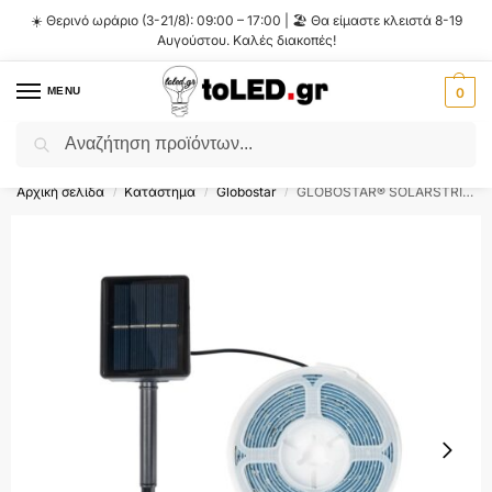
☀️ Θερινό ωράριο (3-21/8): 09:00 – 17:00 | 🏖️ Θα είμαστε κλειστά 8-19
Αυγούστου. Καλές διακοπές!
MENU
0
Αναζήτηση
Flash Sale ⚡ 10% Έκπτωση με τον κωδικό
'SUMMER'
!
Αρχική σελίδα
Κατάστημα
Globostar
GLOBOSTAR® SOLARSTRIP 70420 Σετ Ταινίας με Αισθητήρα Ημέρας-Νύχτας LED 3W 120lm 120° DC 5V με Φωτοβολταϊκό Panel 5V 0.3W Αδιάβροχο IP65 90 x SMD2835 Chip Θερμό Λευκό 2700K Dimmable – Sanan SMD Chip – Μ300 x Π0.8 x Υ0.3cm – Ρολό 3 Μέτρων – 2 Χρόνια Εγγύηση
/
/
/