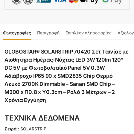
Φωτογραφίες
Περιγραφή
Επιπλέον πληροφορίες
Αξιολογ
GLOBOSTAR® SOLARSTRIP 70420 Σετ Ταινίας με
Αισθητήρα Ημέρας-Νύχτας LED 3W 120lm 120°
DC 5V με Φωτοβολταϊκό Panel 5V 0.3W
Αδιάβροχο IP65 90 x SMD2835 Chip Θερμό
Λευκό 2700K Dimmable – Sanan SMD Chip –
Μ300 x Π0.8 x Υ0.3cm – Ρολό 3 Μέτρων – 2
Χρόνια Εγγύηση
ΤΕΧΝΙΚΑ ΔΕΔΟΜΕΝΑ
Σειρά :
SOLARSTRIP