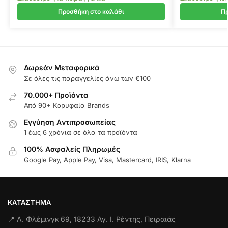
Προσθήκη στο καλάθι
Πρ
Δωρεάν Μεταφορικά
Σε όλες τις παραγγελίες άνω των €100
70.000+ Προϊόντα
Από 90+ Κορυφαία Brands
Εγγύηση Aντιπροσωπείας
1 έως 6 χρόνια σε όλα τα προϊόντα
100% Ασφαλείς Πληρωμές
Google Pay, Apple Pay, Visa, Mastercard, IRIS, Klarna
ΚΑΤΆΣΤΗΜΑ
📍 Λ. Φλέμινγκ 69, 18233 Αγ. Ι. Ρέντης, Πειραιάς