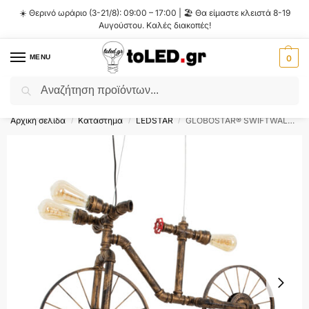
☀️ Θερινό ωράριο (3-21/8): 09:00 – 17:00 | 🏖️ Θα είμαστε κλειστά 8-19
Αυγούστου. Καλές διακοπές!
MENU
0
Αναζήτηση
Flash Sale ⚡ 10% Έκπτωση με τον κωδικό
'SUMMER'
!
Αρχική σελίδα
Κατάστημα
LEDSTAR
GLOBOSTAR® SWIFTWALKER 00660 Vintage Κρεμαστό Φωτιστικό Οροφής με Ντουί 3 x E27 AC 220-240V IP20 – Χάλκινο & Κόκκινο – Μ85 x Π29.5 x Υ55cm
/
/
/