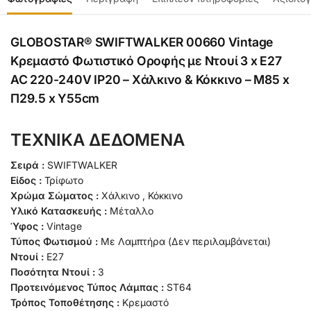
GLOBOSTAR® SWIFTWALKER 00660 Vintage
Κρεμαστό Φωτιστικό Οροφής με Ντουί 3 x E27
AC 220-240V IP20 – Χάλκινο & Κόκκινο – Μ85 x
Π29.5 x Υ55cm
ΤΕΧΝΙΚΑ ΔΕΔΟΜΕΝΑ
Σειρά :
SWIFTWALKER
Είδος :
Τρίφωτο
Χρώμα Σώματος :
Χάλκινο , Κόκκινο
Υλικό Κατασκευής :
Μέταλλο
Ύφος :
Vintage
Τύπος Φωτισμού :
Με Λαμπτήρα (Δεν περιλαμβάνεται)
Ντουί :
E27
Ποσότητα Ντουί :
3
Προτεινόμενος Τύπος Λάμπας :
ST64
Τρόπος Τοποθέτησης :
Κρεμαστό