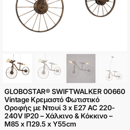
GLOBOSTAR® SWIFTWALKER 00660
Vintage Κρεμαστό Φωτιστικό
Οροφής με Ντουί 3 x E27 AC 220-
240V IP20 – Χάλκινο & Κόκκινο –
Μ85 x Π29.5 x Υ55cm