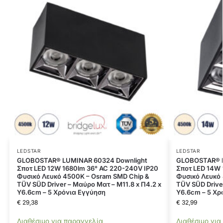
LEDSTAR
LEDSTAR
GLOBOSTAR® LUMINAR 60324 Downlight
GLOBOSTAR® L
Σποτ LED 12W 1680lm 36° AC 220-240V IP20
Σποτ LED 14W 
Φυσικό Λευκό 4500K – Osram SMD Chip &
Φυσικό Λευκό 
TÜV SÜD Driver – Μαύρο Ματ – Μ11.8 x Π4.2 x
TÜV SÜD Drive
Υ6.6cm – 5 Χρόνια Εγγύηση
Υ6.6cm – 5 Χρ
€
29,38
€
32,99
Διαθέσιμο για παραγγελία
Διαθέσιμο για