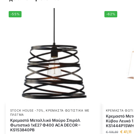
-55%
-62%
STOCK HOUSE -70%
,
ΚΡΕΜΑΣΤΆ ΦΩΤΙΣΤΙΚΆ ΜΕ
ΚΡΕΜΑΣΤΆ ΦΩΤΙ
ΠΛΈΓΜΑ
Κρεμαστό Μετ
Κρεμαστό Μεταλλικό Μαύρο Σπιράλ
Κύβου Λευκό 
Φωτιστικό 1xE27 Φ400 ACA DECOR –
KS1444P1SW
KS153840PB
€
41,11
€
106,89