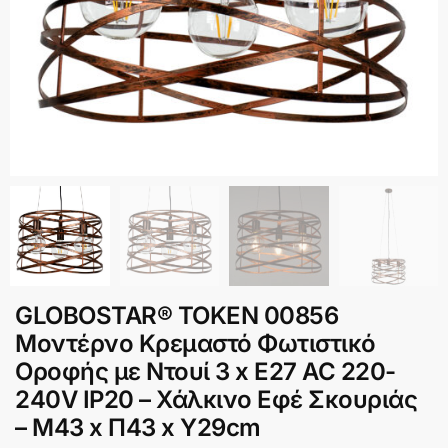
GLOBOSTAR® TOKEN 00856
Μοντέρνο Κρεμαστό Φωτιστικό
Οροφής με Ντουί 3 x E27 AC 220-
240V IP20 – Χάλκινο Εφέ Σκουριάς
– Μ43 x Π43 x Υ29cm