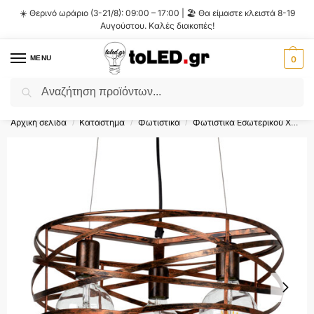
☀️ Θερινό ωράριο (3-21/8): 09:00 – 17:00 | 🏖️ Θα είμαστε κλειστά 8-19
Αυγούστου. Καλές διακοπές!
MENU
0
Αναζήτηση
Flash Sale ⚡ 10% Έκπτωση με τον κωδικό
'SUMMER'
!
Αρχική σελίδα
Κατάστημα
Φωτιστικά
Φωτιστικά Εσωτερικού Χώρου
/
/
/