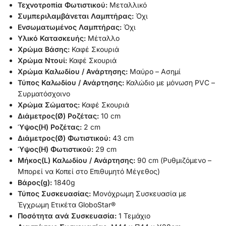
Τεχνοτροπία Φωτιστικού:
Μεταλλικό
Συμπεριλαμβάνεται Λαμπτήρας:
Όχι
Ενσωματωμένος Λαμπτήρας:
Όχι
Υλικό Κατασκευής:
Μέταλλο
Χρώμα Βάσης:
Καφέ Σκουριά
Χρώμα Ντουί:
Καφέ Σκουριά
Χρώμα Καλωδίου / Ανάρτησης:
Μαύρο – Ασημί
Τύπος Καλωδίου / Ανάρτησης:
Καλώδιο με μόνωση PVC –
Συρματόσχοινο
Χρώμα Σώματος:
Καφέ Σκουριά
Διάμετρος(Ø) Ροζέτας:
10 cm
Ύψος(H) Ροζέτας:
2 cm
Διάμετρος(Ø) Φωτιστικού:
43 cm
Ύψος(H) Φωτιστικού:
29 cm
Μήκος(L) Καλωδίου / Ανάρτησης:
90 cm (Ρυθμιζόμενο –
Μπορεί να Κοπεί στο Επιθυμητό Μέγεθος)
Βάρος(g):
1840g
Τύπος Συσκευασίας:
Μονόχρωμη Συσκευασία με
Έγχρωμη Ετικέτα GloboStar®
Ποσότητα ανά Συσκευασία:
1 Τεμάχιο