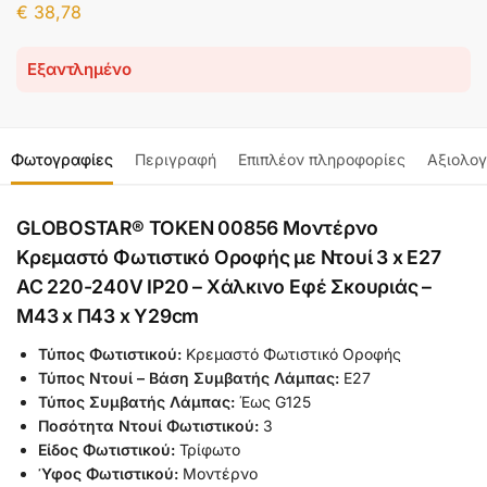
€
38,78
Εξαντλημένο
Φωτογραφίες
Περιγραφή
Επιπλέον πληροφορίες
Αξιολογ
GLOBOSTAR® TOKEN 00856 Μοντέρνο
Κρεμαστό Φωτιστικό Οροφής με Ντουί 3 x E27
AC 220-240V IP20 – Χάλκινο Εφέ Σκουριάς –
Μ43 x Π43 x Υ29cm
Τύπος Φωτιστικού:
Κρεμαστό Φωτιστικό Οροφής
Τύπος Ντουί – Βάση Συμβατής Λάμπας:
Ε27
Τύπος Συμβατής Λάμπας:
Έως G125
Ποσότητα Ντουί Φωτιστικού:
3
Είδος Φωτιστικού:
Τρίφωτο
Ύφος Φωτιστικού:
Μοντέρνο