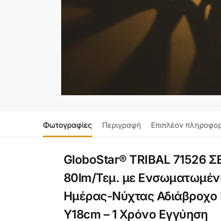
Φωτογραφίες
Περιγραφή
Επιπλέον πληροφορ
GloboStar® TRIBAL 71526 Σ
80lm/Τεμ. με Ενσωματωμέν
Ημέρας-Νύχτας Αδιάβροχο 
Υ18cm – 1 Χρόνo Εγγύηση