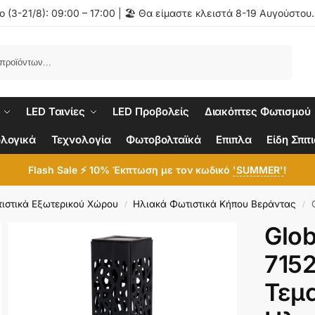
 (3-21/8): 09:00 – 17:00 | 🏖️ Θα είμαστε κλειστά 8-19 Αυγούστου
Αναζήτηση
LED Ταινίες
LED Προβολείς
Διακόπτες Φωτισμού
λογικά
Τεχνολογία
Φωτοβολταϊκά
Επιπλα
Είδη Σπιτ
Flash Sale ⚡ 10% Έκπτωση με τον κωδικό
'SUMMER'
!
ιστικά Εξωτερικού Χώρου
Ηλιακά Φωτιστικά Κήπου Βεράντας
Glob
/
/
Glo
715
Τεμ