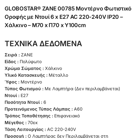
GLOBOSTAR® ZANE 00785 Μοντέρνο Φωτιστικό
Οροφής με Ντουί 6 x E27 AC 220-240V IP20 –
Χάλκινο – Μ70 x Π70 x Υ100cm
ΤΕΧΝΙΚΑ ΔΕΔΟΜΕΝΑ
Σειρά :
ZANE
Είδος :
Πολύφωτο
Χρώμα Σώματος :
Χάλκινο
Υλικό Κατασκευής :
Μέταλλο
Ύφος :
Μοντέρνο
Τύπος Φωτισμού :
Με Λαμπτήρα (Δεν περιλαμβάνεται)
Ντουί :
E27
Ποσότητα Ντουί :
6
Προτεινόμενος Τύπος Λάμπας :
A60
Τρόπος Τοποθέτησης :
Επιφανειακό
Μέγεθος :
70εκ
Τάση Λειτουργίας :
AC 220-240V
Προσοχή :
Ο Λαμπτήρας δεν Περιλαμβάνεται στη