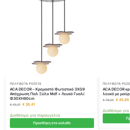
ΠΟΛΎΦΩΤΑ ΡΟΖΈΤΑ
ΠΟΛΎΦΩΤΑ ΡΟΖΈ
ACA DECOR – Κρεμαστό Φωτιστικό 3ΧG9
ACA DECOR κρε
Απόχρωση Παλ Ξύλο Mdf + Λευκό Γυαλί
λευκό με μαύ
Φ30ΧΗ60cm
€
45,86
€
78,34
€
26,41
€
45,01
Διαθέσιμο για
Διαθέσιμο για παραγγελία
Πρ
Προσθήκη στο καλάθι