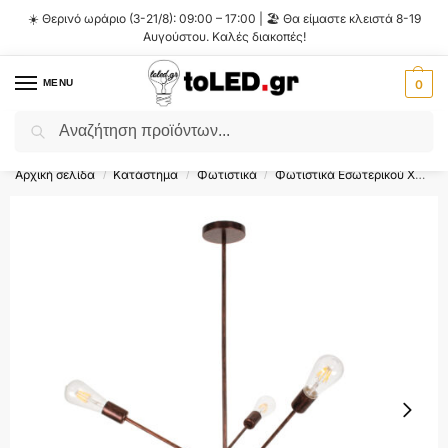
☀️ Θερινό ωράριο (3-21/8): 09:00 – 17:00 | 🏖️ Θα είμαστε κλειστά 8-19
Αυγούστου. Καλές διακοπές!
MENU
0
Αναζήτηση
Flash Sale ⚡ 10% Έκπτωση με τον κωδικό
'SUMMER'
!
Αρχική σελίδα
Κατάστημα
Φωτιστικά
Φωτιστικά Εσωτερικού Χώρου
/
/
/