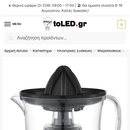
☀️ Θερινό ωράριο (3-21/8): 09:00 – 17:00 | 🏖️ Θα είμαστε κλειστά 8-19
Αυγούστου. Καλές διακοπές!
MENU
0
Αναζήτηση
Flash Sale ⚡ 10% Έκπτωση με τον κωδικό
'SUMMER'
!
Αρχική σελίδα
Κατάστημα
Ηλεκτρικές Συσκευές
Μικροσυσκευές
/
/
/