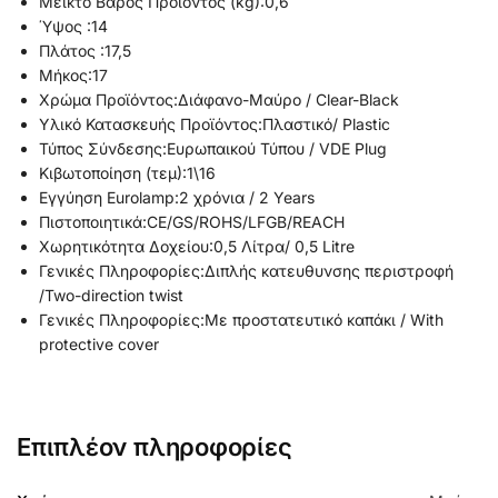
Μεικτό Βάρος Προϊόντος (kg):
0,6
Ύψος :
14
Πλάτος :
17,5
Μήκος:
17
Χρώμα Προϊόντος:
Διάφανο-Μαύρο / Clear-Black
Υλικό Κατασκευής Προϊόντος:
Πλαστικό/ Plastic
Τύπος Σύνδεσης:
Ευρωπαικού Τύπου / VDE Plug
Κιβωτοποίηση (τεμ):
1\16
Εγγύηση Eurolamp:
2 χρόνια / 2 Years
Πιστοποιητικά:
CE/GS/ROHS/LFGB/REACH
Χωρητικότητα Δοχείου:
0,5 Λίτρα/ 0,5 Litre
Γενικές Πληροφορίες:
Διπλής κατευθυνσης περιστροφή
/Two-direction twist
Γενικές Πληροφορίες:
Με προστατευτικό καπάκι / With
protective cover
Επιπλέον πληροφορίες