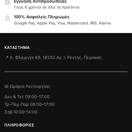
Εγγύηση Aντιπροσωπείας
1 έως 6 χρόνια σε όλα τα προϊόντα
100% Ασφαλείς Πληρωμές
Google Pay, Apple Pay, Visa, Mastercard, IRIS, Klarna
ΚΑΤΆΣΤΗΜΑ
📍 Λ. Φλέμινγκ 69, 18233 Αγ. Ι. Ρέντης, Πειραιάς
📅 Ωράριο Λειτουργίας
Δευ & Τετ
09:00–17:00
Τρ–Πέμ-Παρ 09:00–17:00
Σάβ 10:00–14:00
ΠΛΗΡΟΦΟΡΊΕΣ