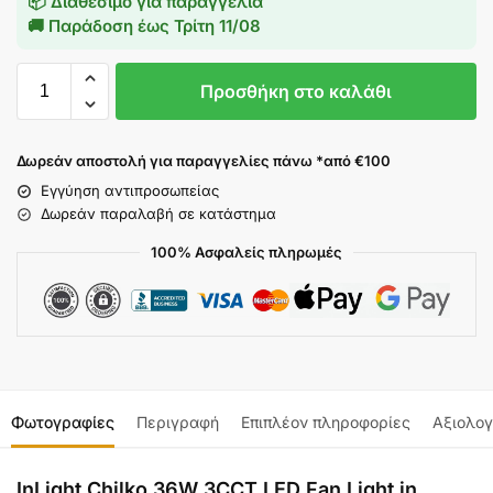
📦 Διαθέσιμο για παραγγελία
🚚 Παράδοση έως
Τρίτη 11/08
Προσθήκη στο καλάθι
Δωρεάν αποστολή για παραγγελίες πάνω *από €100
Εγγύηση αντιπροσωπείας
Δωρεάν παραλαβή σε κατάστημα
100% Ασφαλείς πληρωμές
Φωτογραφίες
Περιγραφή
Επιπλέον πληροφορίες
Αξιολογ
InLight Chilko 36W 3CCT LED Fan Light in