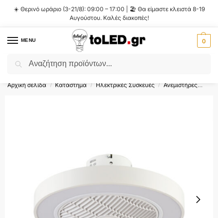
☀️ Θερινό ωράριο (3-21/8): 09:00 – 17:00 | 🏖️ Θα είμαστε κλειστά 8-19
Αυγούστου. Καλές διακοπές!
MENU
0
Αναζήτηση
Flash Sale ⚡ 10% Έκπτωση με τον κωδικό
'SUMMER'
!
Αρχική σελίδα
Κατάστημα
Ηλεκτρικές Συσκευές
Ανεμιστήρες
Ανε
/
/
/