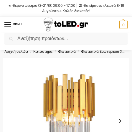
☀️ Θερινό ωράριο (3-21/8): 09:00 – 17:00 | 🏖️ Θα είμαστε κλειστά 8-19
Αυγούστου. Καλές διακοπές!
MENU
0
Αναζήτηση
Flash Sale ⚡ 10% Έκπτωση με τον κωδικό
'SUMMER'
!
Αρχική σελίδα
Κατάστημα
Φωτιστικά
Φωτιστικά Εσωτερικού Χώρου
/
/
/