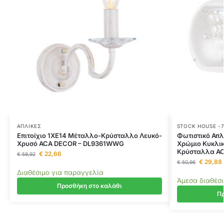
ΑΠΛΊΚΕΣ
STOCK HOUSE -
Επιτοίχιο 1ΧΕ14 Μέταλλο-Κρύσταλλο Λευκό-
Φωτιστικό Απλ
Χρυσό ACA DECOR – DL9361WWG
Χρώμιο Κυκλικ
Κρύσταλλα AC
€
22,66
€
58,92
€
29,88
€
50,96
Διαθέσιμο για παραγγελία
Άμεσα διαθέσ
Προσθήκη στο καλάθι
Πρ