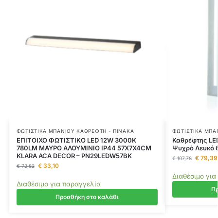
ΦΩΤΙΣΤΙΚΆ ΜΠΆΝΙΟΥ ΚΑΘΡΈΦΤΗ - ΠΊΝΑΚΑ
ΦΩΤΙΣΤΙΚΆ ΜΠΆ
ΕΠΙΤΟΙΧΟ ΦΩΤΙΣΤΙΚΟ LED 12W 3000K
Καθρέφτης LE
780LM ΜΑΥΡΟ ΑΛΟΥΜΙΝΙΟ IP44 57X7X4CM
Ψυχρό Λευκό 
KLARA ACA DECOR – PN29LEDW57BK
€
79,39
€
107,78
€
33,10
€
72,82
Διαθέσιμο για
Διαθέσιμο για παραγγελία
Πρ
Προσθήκη στο καλάθι