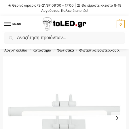
☀️ Θερινό ωράριο (3-21/8): 09:00 – 17:00 | 🏖️ Θα είμαστε κλειστά 8-19
Αυγούστου. Καλές διακοπές!
MENU
0
Αναζήτηση
Flash Sale ⚡ 10% Έκπτωση με τον κωδικό
'SUMMER'
!
Αρχική σελίδα
Κατάστημα
Φωτιστικά
Φωτιστικά Εσωτερικού Χώρου
/
/
/