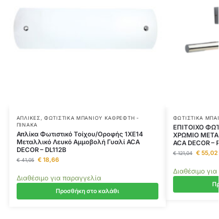
ΑΠΛΊΚΕΣ
,
ΦΩΤΙΣΤΙΚΆ ΜΠΆΝΙΟΥ ΚΑΘΡΈΦΤΗ -
ΦΩΤΙΣΤΙΚΆ ΜΠΆ
ΠΊΝΑΚΑ
ΕΠΙΤΟΙΧΟ ΦΩΤ
Απλίκα Φωτιστικό Τοίχου/Οροφής 1ΧE14
ΧΡΩΜΙΟ ΜΕΤΑΛ
Μεταλλικό Λευκό Αμμοβολή Γυαλί ACA
ACA DECOR –
DECOR – DL112B
€
55,02
€
121,04
€
18,66
€
41,05
Διαθέσιμο για
Διαθέσιμο για παραγγελία
Πρ
Προσθήκη στο καλάθι