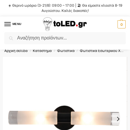
☀️ Θερινό ωράριο (3-21/8): 09:00 – 17:00 | 🏖️ Θα είμαστε κλειστά 8-19
Αυγούστου. Καλές διακοπές!
MENU
0
Αναζήτηση
Flash Sale ⚡ 10% Έκπτωση με τον κωδικό
'SUMMER'
!
Αρχική σελίδα
Κατάστημα
Φωτιστικά
Φωτιστικά Εσωτερικού Χώρου
/
/
/