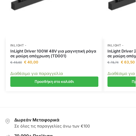
INLIGHT -
INLIGHT -
InLight Driver 100W 48V για μαγνητική ράγα
InLight Drive
σε μαύρη απόχρωση (TD001)
σε μαύρη από
€
40,00
€
63,50
€
49,60
€
78,74
Διαθέσιμο για παραγγελία
Διαθέσιμο για
Προσθήκη στο καλάθι
Πρ
Δωρεάν Μεταφορικά
Σε όλες τις παραγγελίες άνω των €100
70.000+ Προϊόντα