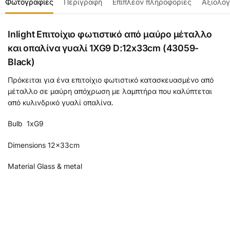
Φωτογραφίες
Περιγραφή
Επιπλέον πληροφορίες
Αξιολογ
Inlight Eπιτοίχιο φωτιστικό από μαύρο μέταλλο
και οπαλίνα γυαλί 1XG9 D:12x33cm (43059-
Black)
Πρόκειται για ένα επιτοίχιο φωτιστικό κατασκευασμένο από
μέταλλο σε μαύρη απόχρωση με λαμπτήρα που καλύπτεται
από κυλινδρικό γυαλί οπαλίνα.
Bulb 1xG9
Dimensions 12x33cm
Material Glass & metal