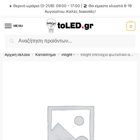
☀️ Θερινό ωράριο (3-21/8): 09:00 – 17:00 | 🏖️ Θα είμαστε κλειστά 8-19
Αυγούστου. Καλές διακοπές!
MENU
0
Αναζήτηση
Flash Sale ⚡ 10% Έκπτωση με τον κωδικό
'SUMMER'
!
Αρχική σελίδα
Κατάστημα
inlight -
Inlight Eπιτοίχιο φωτιστικό από μαύρο μέταλλο και οπαλίνα γυαλί 1XG9 D:12x33cm (43059-Black)
/
/
/