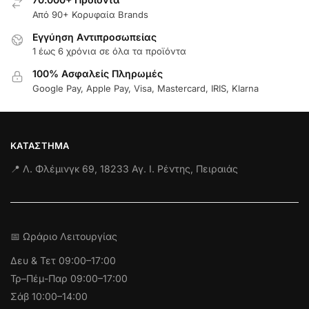
Από 90+ Κορυφαία Brands
Εγγύηση Aντιπροσωπείας
1 έως 6 χρόνια σε όλα τα προϊόντα
100% Ασφαλείς Πληρωμές
Google Pay, Apple Pay, Visa, Mastercard, IRIS, Klarna
ΚΑΤΆΣΤΗΜΑ
📍 Λ. Φλέμινγκ 69, 18233 Αγ. Ι. Ρέντης, Πειραιάς
📅 Ωράριο Λειτουργίας
Δευ & Τετ
09:00–17:00
Τρ–Πέμ-Παρ 09:00–17:00
Σάβ 10:00–14:00