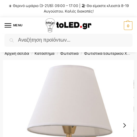
☀️ Θερινό ωράριο (3-21/8): 09:00 – 17:00 | 🏖️ Θα είμαστε κλειστά 8-19
Αυγούστου. Καλές διακοπές!
MENU
0
Αναζήτηση
Flash Sale ⚡ 10% Έκπτωση με τον κωδικό
'SUMMER'
!
Αρχική σελίδα
Κατάστημα
Φωτιστικά
Φωτιστικά Εσωτερικού Χώρου
/
/
/