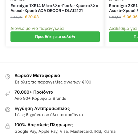
Επιτοίχιο 1ΧΕ14 Μέταλλο-Γυαλί-Κρύσταλλο
Επιτοίχιο 2Χ
Λευκό-Χρυσό ACA DECOR – DLA12121
Λευκό-Χρυσό
€
20,03
€
36,36
€
44,07
€
94,54
Διαθέσιμο για παραγγελία
Διαθέσιμο για
Προσθήκη στο καλάθι
Πρ
Δωρεάν Μεταφορικά
Σε όλες τις παραγγελίες άνω των €100
70.000+ Προϊόντα
Από 90+ Κορυφαία Brands
Εγγύηση Aντιπροσωπείας
1 έως 6 χρόνια σε όλα τα προϊόντα
100% Ασφαλείς Πληρωμές
Google Pay, Apple Pay, Visa, Mastercard, IRIS, Klarna