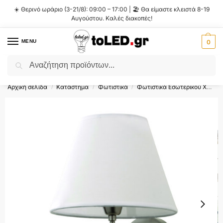
☀️ Θερινό ωράριο (3-21/8): 09:00 – 17:00 | 🏖️ Θα είμαστε κλειστά 8-19
Αυγούστου. Καλές διακοπές!
MENU
0
Αναζήτηση
Flash Sale ⚡ 10% Έκπτωση με τον κωδικό
'SUMMER'
!
Αρχική σελίδα
Κατάστημα
Φωτιστικά
Φωτιστικά Εσωτερικού Χώρου
/
/
/