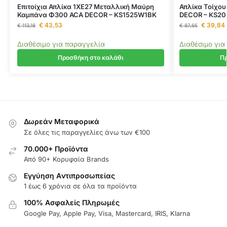
Επιτοίχια Απλίκα 1ΧΕ27 Μεταλλική Μαύρη
Απλίκα Τοίχο
Καμπάνα Φ300 ACA DECOR – KS1525W1BK
DECOR – KS2
€
43,53
€
39,84
€
113,18
€
87,65
Διαθέσιμο για παραγγελία
Διαθέσιμο για
Προσθήκη στο καλάθι
Πρ
Δωρεάν Μεταφορικά
Σε όλες τις παραγγελίες άνω των €100
70.000+ Προϊόντα
Από 90+ Κορυφαία Brands
Εγγύηση Aντιπροσωπείας
1 έως 6 χρόνια σε όλα τα προϊόντα
100% Ασφαλείς Πληρωμές
Google Pay, Apple Pay, Visa, Mastercard, IRIS, Klarna