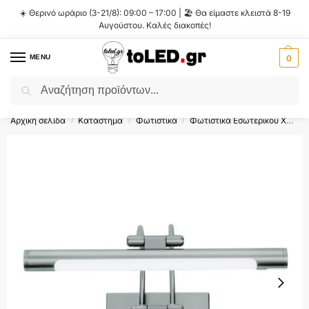
☀️ Θερινό ωράριο (3-21/8): 09:00 – 17:00 | 🏖️ Θα είμαστε κλειστά 8-19
Αυγούστου. Καλές διακοπές!
MENU
0
Αναζήτηση
Flash Sale ⚡ 10% Έκπτωση με τον κωδικό
'SUMMER'
!
Αρχική σελίδα
Κατάστημα
Φωτιστικά
Φωτιστικά Εσωτερικού Χώρου
/
/
/