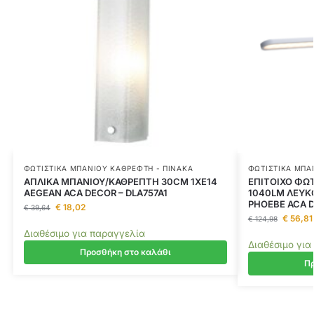
ΦΩΤΙΣΤΙΚΆ ΜΠΆΝΙΟΥ ΚΑΘΡΈΦΤΗ - ΠΊΝΑΚΑ
ΦΩΤΙΣΤΙΚΆ ΜΠΆ
ΑΠΛΙΚΑ ΜΠΑΝΙΟΥ/ΚΑΘΡΕΠΤΗ 30CM 1XE14
ΕΠΙΤΟΙΧΟ ΦΩΤ
AEGEAN ACA DECOR – DLA757A1
1040LM ΛΕΥΚ
PHOEBE ACA 
€
18,02
€
39,64
€
56,81
€
124,98
Διαθέσιμο για παραγγελία
Διαθέσιμο για
Προσθήκη στο καλάθι
Πρ