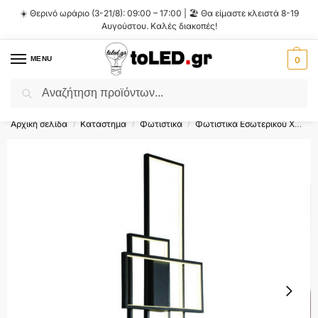
☀️ Θερινό ωράριο (3-21/8): 09:00 – 17:00 | 🏖️ Θα είμαστε κλειστά 8-19
Αυγούστου. Καλές διακοπές!
MENU
0
Αναζήτηση
Flash Sale ⚡ 10% Έκπτωση με τον κωδικό
'SUMMER'
!
Αρχική σελίδα
Κατάστημα
Φωτιστικά
Φωτιστικά Εσωτερικού Χώρου
/
/
/