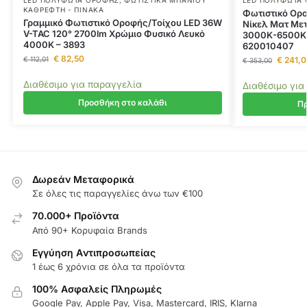
ΚΑΘΡΈΦΤΗ - ΠΊΝΑΚΑ
Φωτιστικό Ορο
Γραμμικό Φωτιστικό Οροφής/Τοίχου LED 36W
Νίκελ Ματ Με
V-TAC 120° 2700lm Χρώμιο Φυσικό Λευκό
3000Κ-6500K μ
4000K – 3893
620010407
€
82,50
€
112,01
€
241,0
€
353,00
Διαθέσιμο για παραγγελία
Διαθέσιμο για
Προσθήκη στο καλάθι
Πρ
Δωρεάν Μεταφορικά
Σε όλες τις παραγγελίες άνω των €100
70.000+ Προϊόντα
Από 90+ Κορυφαία Brands
Εγγύηση Aντιπροσωπείας
1 έως 6 χρόνια σε όλα τα προϊόντα
100% Ασφαλείς Πληρωμές
Google Pay, Apple Pay, Visa, Mastercard, IRIS, Klarna