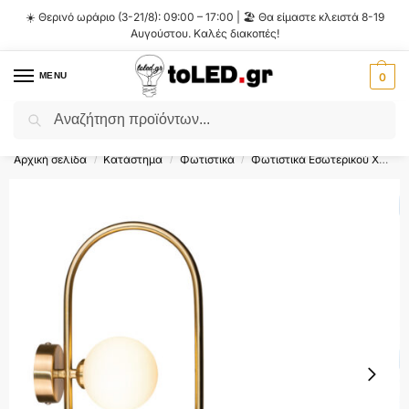
☀️ Θερινό ωράριο (3-21/8): 09:00 – 17:00 | 🏖️ Θα είμαστε κλειστά 8-19
Αυγούστου. Καλές διακοπές!
MENU
0
Αναζήτηση
Flash Sale ⚡ 10% Έκπτωση με τον κωδικό
'SUMMER'
!
Αρχική σελίδα
Κατάστημα
Φωτιστικά
Φωτιστικά Εσωτερικού Χώρου
/
/
/