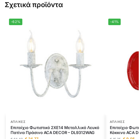
Σχετικά προϊόντα
-62%
-41%
ΑΠΛΊΚΕΣ
ΑΠΛΊΚΕΣ
Επιτοίχιο Φωτιστικό 2ΧΕ14 Μεταλλικό Λευκό
Επιτοίχιο Φωτ
Πατίνα Πράσινο ACA DECOR – DL9312WAG
Κόκκινο ACA 
€
24,77
€
9,05