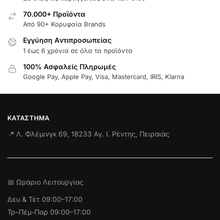
70.000+ Προϊόντα
Από 90+ Κορυφαία Brands
Εγγύηση Aντιπροσωπείας
1 έως 6 χρόνια σε όλα τα προϊόντα
100% Ασφαλείς Πληρωμές
Google Pay, Apple Pay, Visa, Mastercard, IRIS, Klarna
ΚΑΤΆΣΤΗΜΑ
📍 Λ. Φλέμινγκ 69, 18233 Αγ. Ι. Ρέντης, Πειραιάς
📅 Ωράριο Λειτουργίας
Δευ & Τετ
09:00–17:00
Τρ–Πέμ-Παρ 09:00–17:00