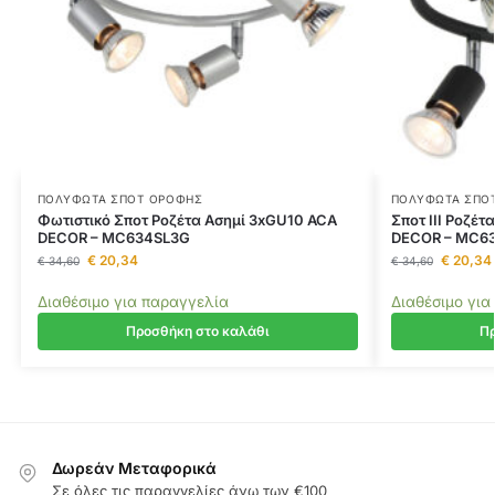
ΠΟΛΎΦΩΤΑ ΣΠΟΤ ΟΡΟΦΉΣ
ΠΟΛΎΦΩΤΑ ΣΠΟ
Φωτιστικό Σποτ Ροζέτα Ασημί 3xGU10 ACA
Σποτ III Ροζέ
DECOR – MC634SL3G
DECOR – MC6
€
20,34
€
20,34
€
34,60
€
34,60
Διαθέσιμο για παραγγελία
Διαθέσιμο για
Προσθήκη στο καλάθι
Πρ
Δωρεάν Μεταφορικά
Σε όλες τις παραγγελίες άνω των €100