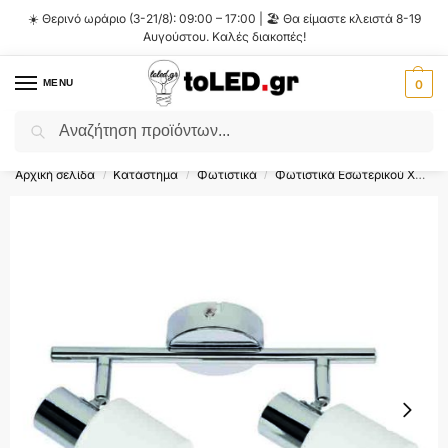
☀️ Θερινό ωράριο (3-21/8): 09:00 – 17:00 | 🏖️ Θα είμαστε κλειστά 8-19
Αυγούστου. Καλές διακοπές!
MENU
0
Αναζήτηση
Flash Sale ⚡ 10% Έκπτωση με τον κωδικό
'SUMMER'
!
Αρχική σελίδα
Κατάστημα
Φωτιστικά
Φωτιστικά Εσωτερικού Χώρου
/
/
/