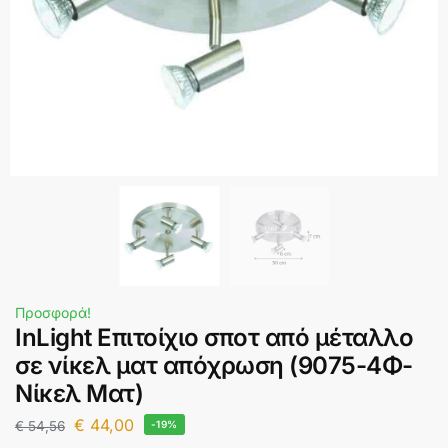
Προσφορά!
InLight Επιτοίχιο σποτ από μέταλλο
σε νίκελ ματ απόχρωση (9075-4Φ-
Νίκελ Ματ)
€
44,00
€
54,56
-19%