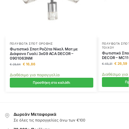
ΠΟΛΎΦΩΤΑ ΣΠΟΤ ΟΡΟΦΉΣ
ΠΟΛΎΦΩΤΑ ΣΠΟ
ΤΟΊΧΟΥ
Φωτιστικό Σποτ Ροζέτα Νίκελ Ματ με
Φωτιστικό Σπ
Διάφανο Γυαλί 3xG9 ACA DECOR –
DECOR – MC11
0901063NM
€
26,59
€
16,86
€
45,31
€
28,64
Διαθέσιμο για
Διαθέσιμο για παραγγελία
Πρ
Προσθήκη στο καλάθι
Δωρεάν Μεταφορικά
Σε όλες τις παραγγελίες άνω των €100