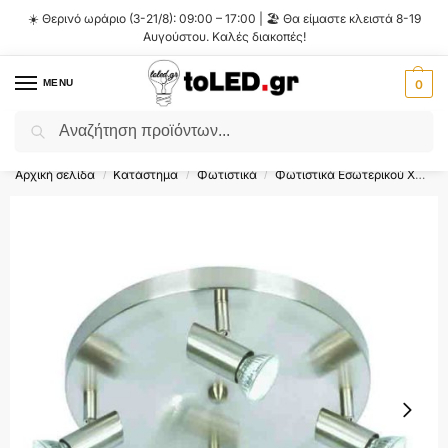
☀️ Θερινό ωράριο (3-21/8): 09:00 – 17:00 | 🏖️ Θα είμαστε κλειστά 8-19
Αυγούστου. Καλές διακοπές!
MENU
0
Αναζήτηση
Flash Sale ⚡ 10% Έκπτωση με τον κωδικό
'SUMMER'
!
Αρχική σελίδα
Κατάστημα
Φωτιστικά
Φωτιστικά Εσωτερικού Χώρου
/
/
/