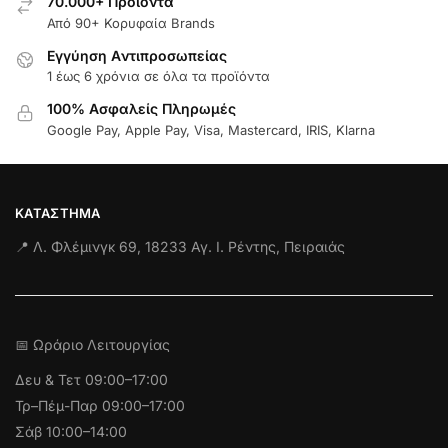
70.000+ Προϊόντα
Από 90+ Κορυφαία Brands
Εγγύηση Aντιπροσωπείας
1 έως 6 χρόνια σε όλα τα προϊόντα
100% Ασφαλείς Πληρωμές
Google Pay, Apple Pay, Visa, Mastercard, IRIS, Klarna
ΚΑΤΆΣΤΗΜΑ
📍 Λ. Φλέμινγκ 69, 18233 Αγ. Ι. Ρέντης, Πειραιάς
📅 Ωράριο Λειτουργίας
Δευ & Τετ
09:00–17:00
Τρ–Πέμ-Παρ 09:00–17:00
Σάβ 10:00–14:00