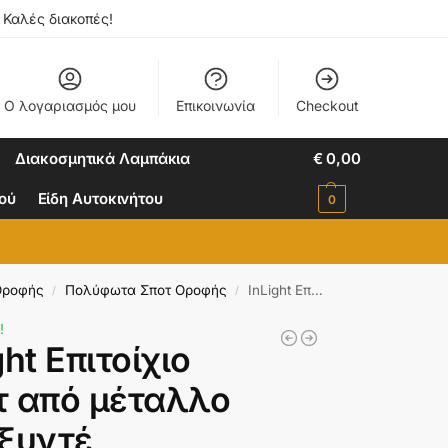
. Καλές διακοπές!
Ο λογαριασμός μου
Επικοινωνία
Checkout
Διακοσμητικά Λαμπάκια
€
0,00
ιού
Είδη Αυτοκινήτου
0
Οροφής
Πολύφωτα Σποτ Οροφής
InLight Επιτοίχιο σποτ από μέταλλο σε οξυντέ απόχρωση (9075-3Φ-Οξυντέ)
/
/
!
ght Επιτοίχιο
τ από μέταλλο
οξυντέ