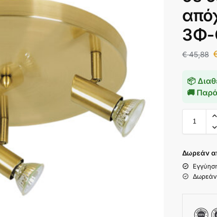
από
3Φ-
€
45,88
📦 Διαθ
🚚 Παρ
Δωρεάν α
Εγγύησ
Δωρεάν