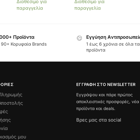
Διαθέσιμο για
Διαθέσιμο για
παραγγελία
παραγγελία
000+ Προϊόντα
Εγγύηση Aντιπροσωπεί
 90+ Κορυφαία Brands
1 έως 6 χρόνια σε όλα τα
προϊόντα
ΟΡΊΕΣ
ΕΓΓΡΑΦΉ ΣΤΟ NEWSLETTER
 Πληρωμής
Εγγράψου και πάρε πρώτος
αποκλειστικές προσφορές, νέα
Αποστολής
προϊόντα και deals.
οφές
ρήσης
Βρες μας στα social
νία
ιασμός μου