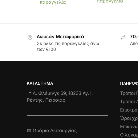
παραγγελία
παραγγελία
Δωρεάν Μεταφορικά
70.
Σε όλες τις παραγγελίες άνω
Από
των €100
ΚΑΤΆΣΤΗΜΑ
ΠΛΗΡΟΦ
📍 Λ. Φλέμινγκ 69, 18233 Αγ. Ι.
Τρόποι
Ρέντης, Πειραιάς
Τρόποι 
Επιστρ
Όροι χ
Επικονω
📅 Ωράριο Λειτουργίας
Ο λογαρ