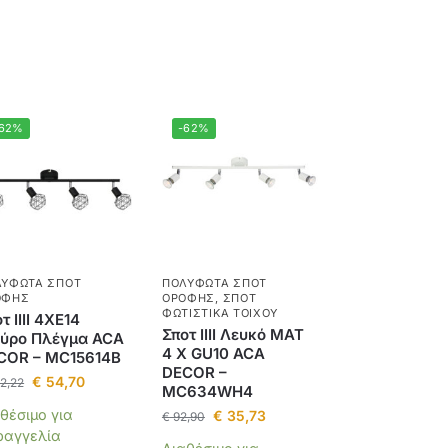
-62%
-62%
ΛΎΦΩΤΑ ΣΠΟΤ
ΠΟΛΎΦΩΤΑ ΣΠΟΤ
ΟΦΉΣ
ΟΡΟΦΉΣ
,
ΣΠΟΤ
ΦΩΤΙΣΤΙΚΆ ΤΟΊΧΟΥ
τ IIII 4XE14
Σποτ ΙΙΙΙ Λευκό ΜΑΤ
ύρο Πλέγμα ACA
4 Χ GU10 ACA
COR – MC15614B
DECOR –
€
54,70
2,22
MC634WH4
θέσιμο για
€
35,73
€
92,90
ραγγελία