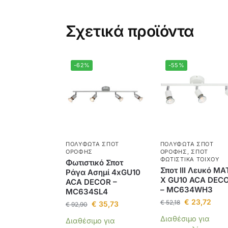
Σχετικά προϊόντα
-62%
-55%
ΠΟΛΎΦΩΤΑ ΣΠΟΤ
ΠΟΛΎΦΩΤΑ ΣΠΟΤ
ΟΡΟΦΉΣ
ΟΡΟΦΉΣ
,
ΣΠΟΤ
ΦΩΤΙΣΤΙΚΆ ΤΟΊΧΟΥ
Φωτιστικό Σποτ
Σποτ ΙΙΙ Λευκό ΜΑ
Ράγα Ασημί 4xGU10
Χ GU10 ACA DEC
ACA DECOR –
– MC634WH3
MC634SL4
€
23,72
€
52,18
€
35,73
€
92,90
Διαθέσιμο για
Διαθέσιμο για