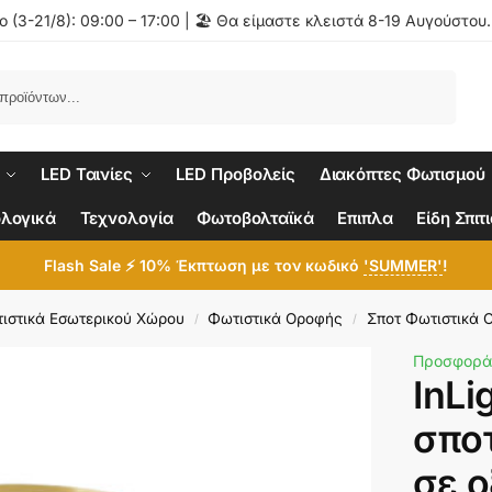
 (3-21/8): 09:00 – 17:00 | 🏖️ Θα είμαστε κλειστά 8-19 Αυγούστου
Αναζήτηση
LED Ταινίες
LED Προβολείς
Διακόπτες Φωτισμού
λογικά
Τεχνολογία
Φωτοβολταϊκά
Επιπλα
Είδη Σπιτ
Flash Sale ⚡ 10% Έκπτωση με τον κωδικό
'SUMMER'
!
ιστικά Εσωτερικού Χώρου
Φωτιστικά Οροφής
Σποτ Φωτιστικά 
/
/
Προσφορά
InLi
σπο
σε 