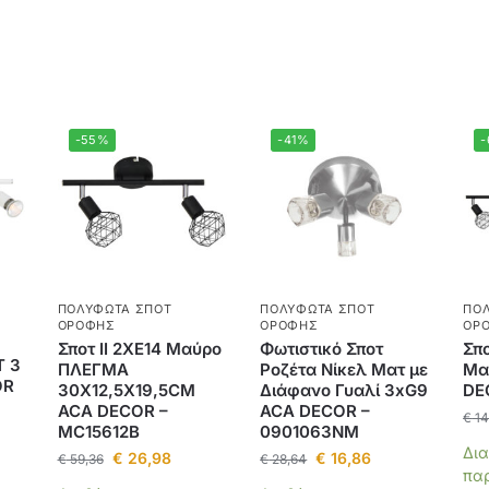
-55%
-41%
ΠΟΛΎΦΩΤΑ ΣΠΟΤ
ΠΟΛΎΦΩΤΑ ΣΠΟΤ
ΠΟ
ΟΡΟΦΉΣ
ΟΡΟΦΉΣ
ΟΡ
Σποτ II 2XE14 Μαύρο
Φωτιστικό Σποτ
Σπο
Τ 3
ΠΛΕΓΜΑ
Ροζέτα Νίκελ Ματ με
Μα
OR
30X12,5X19,5CM
Διάφανο Γυαλί 3xG9
DE
ACA DECOR –
ACA DECOR –
€
14
MC15612B
0901063NM
Δια
€
26,98
€
16,86
€
59,36
€
28,64
πα