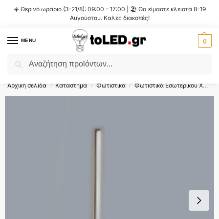
☀️ Θερινό ωράριο (3-21/8): 09:00 – 17:00 | 🏖️ Θα είμαστε κλειστά 8-19
Αυγούστου. Καλές διακοπές!
MENU
0
Αναζήτηση
Flash Sale ⚡ 10% Έκπτωση με τον κωδικό
'SUMMER'
!
Αρχική σελίδα
Κατάστημα
Φωτιστικά
Φωτιστικά Εσωτερικού Χώρου
/
/
/