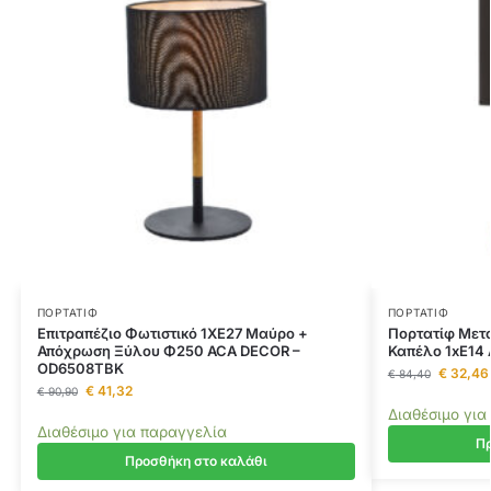
ΠΟΡΤΑΤΊΦ
ΠΟΡΤΑΤΊΦ
Επιτραπέζιο Φωτιστικό 1ΧΕ27 Μαύρο +
Πορτατίφ Μετ
Απόχρωση Ξύλου Φ250 ACA DECOR –
Καπέλο 1xE14
OD6508TBK
€
32,46
€
84,40
€
41,32
€
90,90
Διαθέσιμο για
Διαθέσιμο για παραγγελία
Πρ
Προσθήκη στο καλάθι