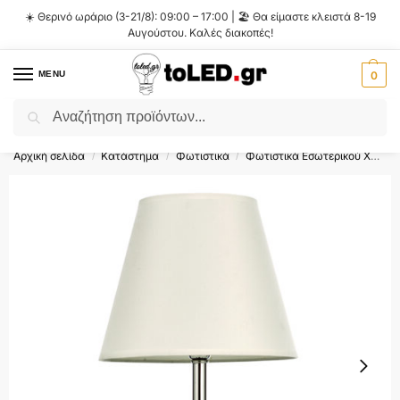
☀️ Θερινό ωράριο (3-21/8): 09:00 – 17:00 | 🏖️ Θα είμαστε κλειστά 8-19
Αυγούστου. Καλές διακοπές!
MENU
0
Αναζήτηση
Flash Sale ⚡ 10% Έκπτωση με τον κωδικό
'SUMMER'
!
Αρχική σελίδα
Κατάστημα
Φωτιστικά
Φωτιστικά Εσωτερικού Χώρου
/
/
/