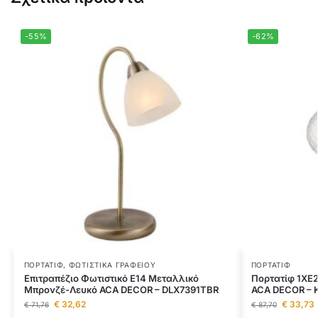
-55%
-62%
ΠΟΡΤΑΤΊΦ
,
ΦΩΤΙΣΤΙΚΆ ΓΡΑΦΕΊΟΥ
ΠΟΡΤΑΤΊΦ
Επιτραπέζιο Φωτιστικό E14 Μεταλλικό
Πορτατίφ 1ΧΕ
Μπρονζέ-Λευκό ACA DECOR – DLX7391TBR
ACA DECOR –
€
32,62
€
33,73
€
71,76
€
87,70