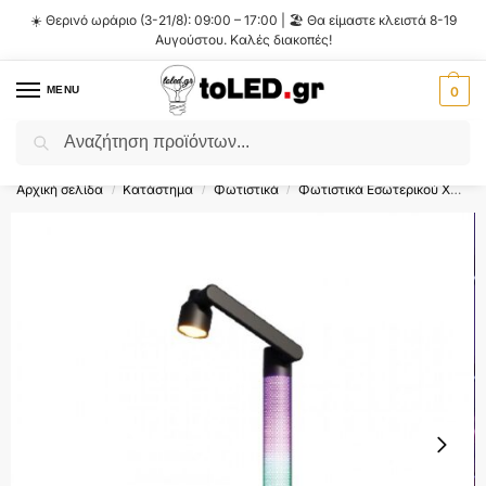
☀️ Θερινό ωράριο (3-21/8): 09:00 – 17:00 | 🏖️ Θα είμαστε κλειστά 8-19
Αυγούστου. Καλές διακοπές!
MENU
0
Αναζήτηση
Flash Sale ⚡ 10% Έκπτωση με τον κωδικό
'SUMMER'
!
Αρχική σελίδα
Κατάστημα
Φωτιστικά
Φωτιστικά Εσωτερικού Χώρου
/
/
/