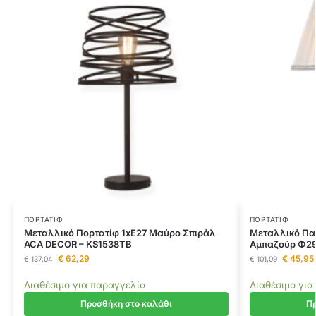
ΠΟΡΤΑΤΊΦ
ΠΟΡΤΑΤΊΦ
Μεταλλικό Πορτατίφ 1xE27 Μαύρο Σπιράλ
Μεταλλικό Πατ
ACA DECOR – KS1538TB
Αμπαζούρ Φ29
€
62,29
€
45,95
€
137,04
€
101,09
Διαθέσιμο για παραγγελία
Διαθέσιμο για
Προσθήκη στο καλάθι
Πρ