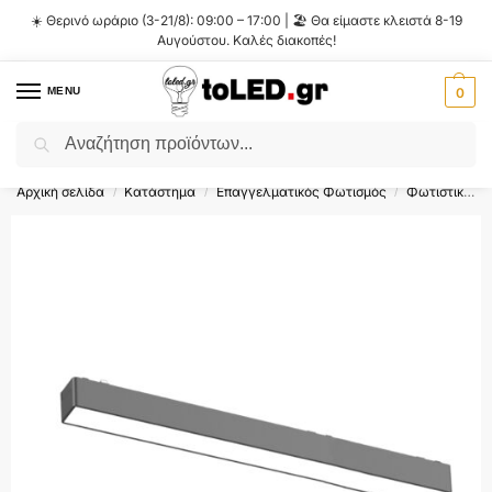
☀️ Θερινό ωράριο (3-21/8): 09:00 – 17:00 | 🏖️ Θα είμαστε κλειστά 8-19
Αυγούστου. Καλές διακοπές!
MENU
0
Αναζήτηση
Flash Sale ⚡ 10% Έκπτωση με τον κωδικό
'SUMMER'
!
Αρχική σελίδα
Κατάστημα
Επαγγελματικός Φωτισμός
Φωτιστικά Ράγας
/
/
/