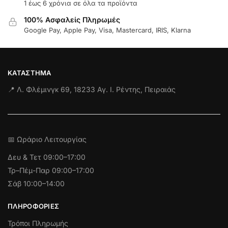
1 έως 6 χρόνια σε όλα τα προϊόντα
100% Ασφαλείς Πληρωμές
Google Pay, Apple Pay, Visa, Mastercard, IRIS, Klarna
ΚΑΤΆΣΤΗΜΑ
📍 Λ. Φλέμινγκ 69, 18233 Αγ. Ι. Ρέντης, Πειραιάς
📅 Ωράριο Λειτουργίας
Δευ & Τετ
09:00–17:00
Τρ–Πέμ-Παρ 09:00–17:00
Σάβ 10:00–14:00
ΠΛΗΡΟΦΟΡΊΕΣ
Τρόποι Πληρωμής