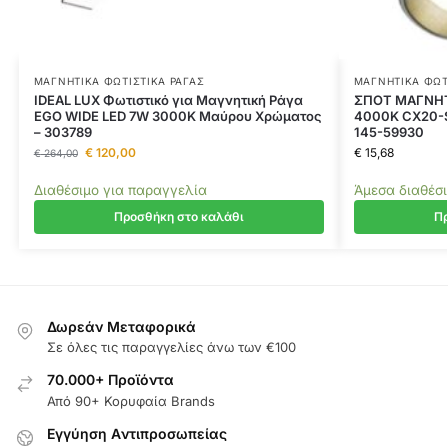
ΜΑΓΝΗΤΙΚΆ ΦΩΤΙΣΤΙΚΆ ΡΆΓΑΣ
ΜΑΓΝΗΤΙΚΆ ΦΩΤ
IDEAL LUX Φωτιστικό για Μαγνητική Ράγα
ΣΠΟΤ ΜΑΓΝΗΤΙ
EGO WIDE LED 7W 3000K Μαύρου Χρώματος
4000Κ CX20-
– 303789
145-59930
€
120,00
€
15,68
€
264,00
Διαθέσιμο για παραγγελία
Άμεσα διαθέσ
Προσθήκη στο καλάθι
Πρ
Δωρεάν Μεταφορικά
Σε όλες τις παραγγελίες άνω των €100
70.000+ Προϊόντα
Από 90+ Κορυφαία Brands
Εγγύηση Aντιπροσωπείας