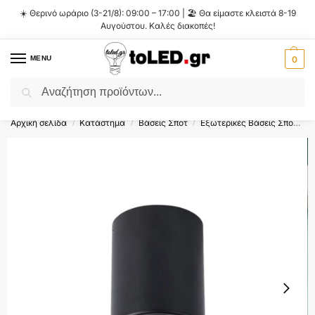
☀️ Θερινό ωράριο (3-21/8): 09:00 – 17:00 | 🏖️ Θα είμαστε κλειστά 8-19
Αυγούστου. Καλές διακοπές!
MENU
0
Αναζήτηση
Flash Sale ⚡ 10% Έκπτωση με τον κωδικό
'SUMMER'
!
Αρχική σελίδα
Κατάστημα
Βάσεις Σποτ
Εξωτερικές Βάσεις Σποτ GU10 MR16
/
/
/