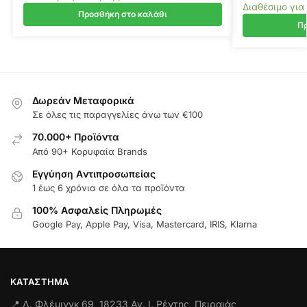
Διαθέσιμο για
Προσθήκη στο καλάθι
Πρ
Δωρεάν Μεταφορικά
Σε όλες τις παραγγελίες άνω των €100
70.000+ Προϊόντα
Από 90+ Κορυφαία Brands
Εγγύηση Aντιπροσωπείας
1 έως 6 χρόνια σε όλα τα προϊόντα
100% Ασφαλείς Πληρωμές
Google Pay, Apple Pay, Visa, Mastercard, IRIS, Klarna
ΚΑΤΆΣΤΗΜΑ
📍 Λ. Φλέμινγκ 69, 18233 Αγ. Ι. Ρέντης, Πειραιάς