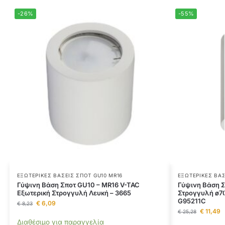
-26%
-55%
ΕΞΩΤΕΡΙΚΈΣ ΒΆΣΕΙΣ ΣΠΟΤ GU10 MR16
ΕΞΩΤΕΡΙΚΈΣ ΒΆΣ
Γύψινη Βάση Σποτ GU10 – MR16 V-TAC
Γύψινη Βάση Σ
Εξωτερική Στρογγυλή Λευκή – 3665
Στρογγυλή ø7
G95211C
€
6,09
€
8,23
€
11,49
€
25,28
Διαθέσιμο για παραγγελία