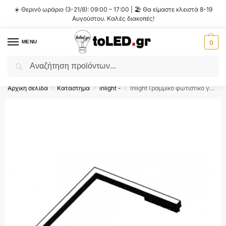
☀️ Θερινό ωράριο (3-21/8): 09:00 – 17:00 | 🏖️ Θα είμαστε κλειστά 8-19
Αυγούστου. Καλές διακοπές!
MENU
0
Αναζήτηση
Flash Sale ⚡ 10% Έκπτωση με τον κωδικό
'SUMMER'
!
Αρχική σελίδα
Κατάστημα
inlight -
Inlight Γραμμικό φωτιστικό γωνία LED 24W 3CCT για μαγνητική ράγα σε μαύρη απόχρωση D:30X22X25cm (TM0140-Black)
/
/
/