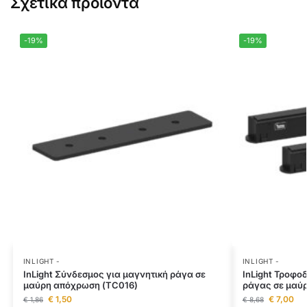
Σχετικά προϊόντα
-19%
-19%
INLIGHT -
INLIGHT -
InLight Σύνδεσμος για μαγνητική ράγα σε
InLight Τροφο
μαύρη απόχρωση (TC016)
ράγας σε μαύ
€
1,50
€
7,00
€
1,86
€
8,68