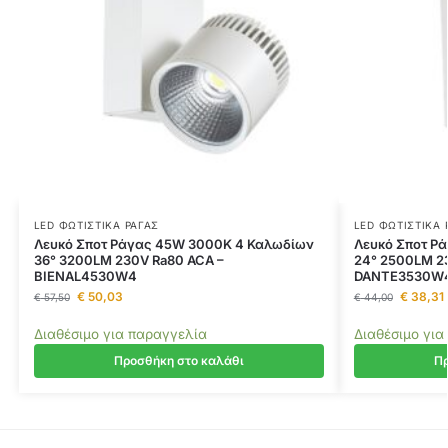
LED ΦΩΤΙΣΤΙΚΆ ΡΆΓΑΣ
LED ΦΩΤΙΣΤΙΚΆ 
Λευκό Σποτ Ράγας 45W 3000K 4 Καλωδίων
Λευκό Σποτ Ρ
36° 3200LM 230V Ra80 ACA –
24° 2500LM 2
BIENAL4530W4
DANTE3530W
€
50,03
€
38,31
€
57,50
€
44,00
Διαθέσιμο για παραγγελία
Διαθέσιμο για
Προσθήκη στο καλάθι
Πρ