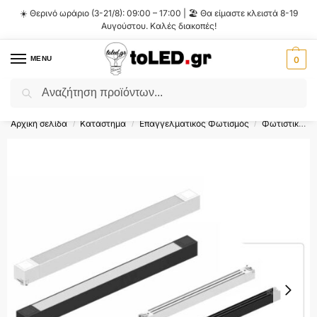
☀️ Θερινό ωράριο (3-21/8): 09:00 – 17:00 | 🏖️ Θα είμαστε κλειστά 8-19
Αυγούστου. Καλές διακοπές!
MENU
0
Αναζήτηση
Flash Sale ⚡ 10% Έκπτωση με τον κωδικό
'SUMMER'
!
Αρχική σελίδα
Κατάστημα
Επαγγελματικός Φωτισμός
Φωτιστικά Ράγας
/
/
/