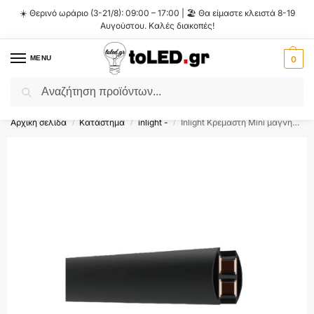
☀️ Θερινό ωράριο (3-21/8): 09:00 – 17:00 | 🏖️ Θα είμαστε κλειστά 8-19
Αυγούστου. Καλές διακοπές!
MENU
0
Αναζήτηση
Flash Sale ⚡ 10% Έκπτωση με τον κωδικό
'SUMMER'
!
Αρχική σελίδα
Κατάστημα
inlight -
Inlight Κρεμαστή Mini μαγνητική ράγα σε μαύρη απόχρωση D:2m (TRM0030-Black)
/
/
/