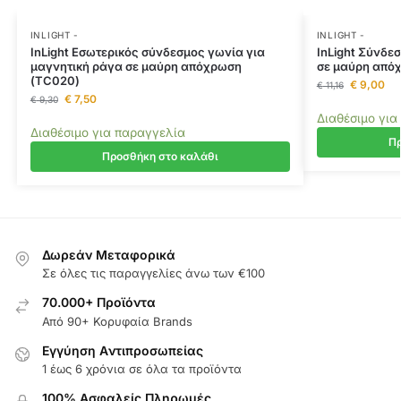
INLIGHT -
INLIGHT -
InLight Εσωτερικός σύνδεσμος γωνία για
InLight Σύνδε
μαγνητική ράγα σε μαύρη απόχρωση
σε μαύρη από
(TC020)
€
9,00
€
11,16
€
7,50
€
9,30
Διαθέσιμο για
Διαθέσιμο για παραγγελία
Πρ
Προσθήκη στο καλάθι
Δωρεάν Μεταφορικά
Σε όλες τις παραγγελίες άνω των €100
70.000+ Προϊόντα
Από 90+ Κορυφαία Brands
Εγγύηση Aντιπροσωπείας
1 έως 6 χρόνια σε όλα τα προϊόντα
100% Ασφαλείς Πληρωμές