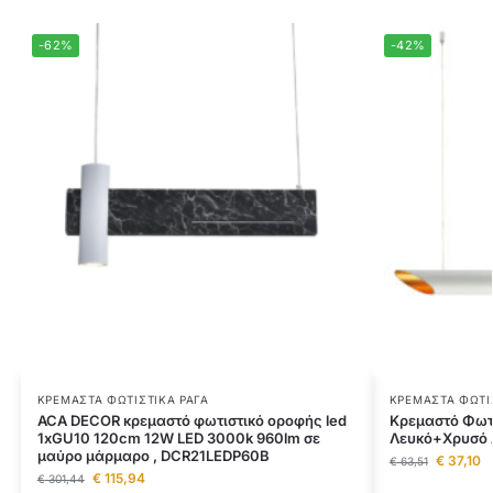
-62%
-42%
ΚΡΕΜΑΣΤΆ ΦΩΤΙΣΤΙΚΆ ΡΆΓΑ
ΚΡΕΜΑΣΤΆ ΦΩΤΙ
ACA DECOR κρεμαστό φωτιστικό οροφής led
Κρεμαστό Φωτ
1xGU10 120cm 12W LED 3000k 960lm σε
Λευκό+Χρυσό
μαύρο μάρμαρο , DCR21LEDP60B
€
37,10
€
63,51
€
115,94
€
301,44