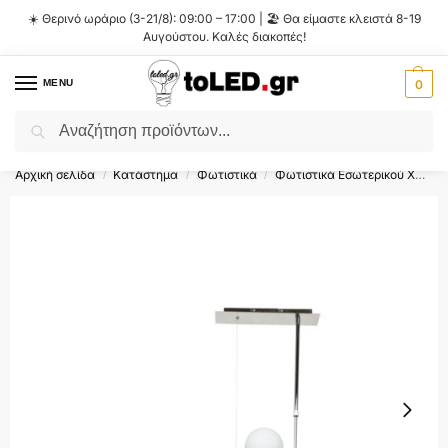
☀️ Θερινό ωράριο (3-21/8): 09:00 – 17:00 | 🏖️ Θα είμαστε κλειστά 8-19
Αυγούστου. Καλές διακοπές!
MENU
0
Αναζήτηση
Flash Sale ⚡ 10% Έκπτωση με τον κωδικό
'SUMMER'
!
Αρχική σελίδα
Κατάστημα
Φωτιστικά
Φωτιστικά Εσωτερικού Χώρου
/
/
/