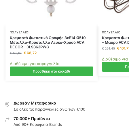
ΠΟΛΥΈΛΑΙΟΙ
ΠΟΛΥΈΛΑΙΟΙ
Κρεμαστό Φωτιστικό Οροφής 3xE14 Ø510
Κρεμαστό Φωτ
Μέταλλο-Κρύσταλλο Λευκό-Χρυσό ACA
– Μαύρο ACA 
DECOR – DL9363PWG
€
101,7
€
264,45
€
68,72
€
178,67
Διαθέσιμο για
Διαθέσιμο για παραγγελία
Πρ
Προσθήκη στο καλάθι
Δωρεάν Μεταφορικά
Σε όλες τις παραγγελίες άνω των €100
70.000+ Προϊόντα
Από 90+ Κορυφαία Brands