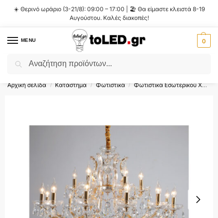
☀️ Θερινό ωράριο (3-21/8): 09:00 – 17:00 | 🏖️ Θα είμαστε κλειστά 8-19
Αυγούστου. Καλές διακοπές!
MENU
0
Αναζήτηση
Flash Sale ⚡ 10% Έκπτωση με τον κωδικό
'SUMMER'
!
Αρχική σελίδα
Κατάστημα
Φωτιστικά
Φωτιστικά Εσωτερικού Χώρου
/
/
/