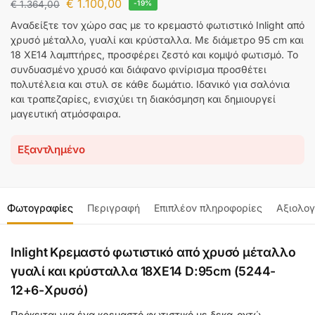
€
1.100,00
€
1.364,00
-19%
Αναδείξτε τον χώρο σας με το κρεμαστό φωτιστικό Inlight από
χρυσό μέταλλο, γυαλί και κρύσταλλα. Με διάμετρο 95 cm και
18 XE14 λαμπτήρες, προσφέρει ζεστό και κομψό φωτισμό. Το
συνδυασμένο χρυσό και διάφανο φινίρισμα προσθέτει
πολυτέλεια και στυλ σε κάθε δωμάτιο. Ιδανικό για σαλόνια
και τραπεζαρίες, ενισχύει τη διακόσμηση και δημιουργεί
μαγευτική ατμόσφαιρα.
Εξαντλημένο
Φωτογραφίες
Περιγραφή
Επιπλέον πληροφορίες
Αξιολογ
Inlight Κρεμαστό φωτιστικό από χρυσό μέταλλο
γυαλί και κρύσταλλα 18XE14 D:95cm (5244-
12+6-Χρυσό)
Πρόκειται για ένα κρεμαστό φωτιστικό με δεκα-οχτώ