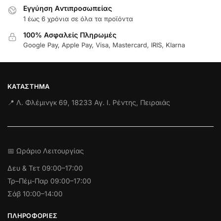
Εγγύηση Aντιπροσωπείας
1 έως 6 χρόνια σε όλα τα προϊόντα
100% Ασφαλείς Πληρωμές
Google Pay, Apple Pay, Visa, Mastercard, IRIS, Klarna
ΚΑΤΆΣΤΗΜΑ
📍 Λ. Φλέμινγκ 69, 18233 Αγ. Ι. Ρέντης, Πειραιάς
📅 Ωράριο Λειτουργίας
Δευ & Τετ
09:00–17:00
Τρ–Πέμ-Παρ 09:00–17:00
Σάβ 10:00–14:00
ΠΛΗΡΟΦΟΡΊΕΣ