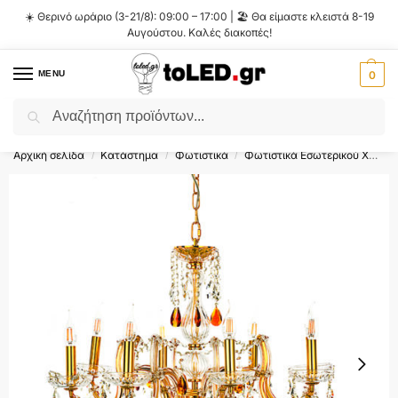
☀️ Θερινό ωράριο (3-21/8): 09:00 – 17:00 | 🏖️ Θα είμαστε κλειστά 8-19
Αυγούστου. Καλές διακοπές!
MENU
0
Αναζήτηση
Flash Sale ⚡ 10% Έκπτωση με τον κωδικό
'SUMMER'
!
Αρχική σελίδα
Κατάστημα
Φωτιστικά
Φωτιστικά Εσωτερικού Χώρου
/
/
/