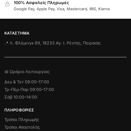
100% Ασφαλείς Πληρωμές
Google Pay, Apple Pay, Visa, Mastercard, IRIS, Klarna
ΚΑΤΆΣΤΗΜΑ
📍 Λ. Φλέμινγκ 69, 18233 Αγ. Ι. Ρέντης, Πειραιάς
📅 Ωράριο Λειτουργίας
Δευ & Τετ
09:00–17:00
Τρ–Πέμ-Παρ 09:00–17:00
Σάβ 10:00–14:00
ΠΛΗΡΟΦΟΡΊΕΣ
Τρόποι Πληρωμής
Τρόποι Αποστολής