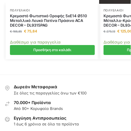
ΠΟΛΥΈΛΑΙΟΙ
ΠΟΛΥΈΛΑΙΟΙ
Κρεμαστό Φωτιστικό Οροφής 5xE14 Ø510
Κρεμαστό Φωτ
Μεταλλικό Λευκό Πατίνα Πράσινο ACA
Μέταλλο-Κρύσ
DECOR – DL9315PAG
DECOR – DL9
€
75,84
€
125,0
€
166,85
€
275,13
Διαθέσιμο για παραγγελία
Διαθέσιμο για
Προσθήκη στο καλάθι
Πρ
Δωρεάν Μεταφορικά
Σε όλες τις παραγγελίες άνω των €100
70.000+ Προϊόντα
Από 90+ Κορυφαία Brands
Εγγύηση Aντιπροσωπείας
1 έως 6 χρόνια σε όλα τα προϊόντα