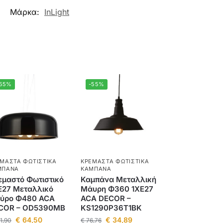
Μάρκα:
InLight
-55%
-55%
ΜΑΣΤΆ ΦΩΤΙΣΤΙΚΆ
ΚΡΕΜΑΣΤΆ ΦΩΤΙΣΤΙΚΆ
ΜΠΆΝΑ
ΚΑΜΠΆΝΑ
εμαστό Φωτιστικό
Καμπάνα Μεταλλική
E27 Μεταλλικό
Μάυρη Φ360 1ΧE27
ύρο Φ480 ACA
ACA DECOR –
COR – OD5390MB
KS1290P36T1BK
€
64,50
€
34,89
1,90
€
76,76