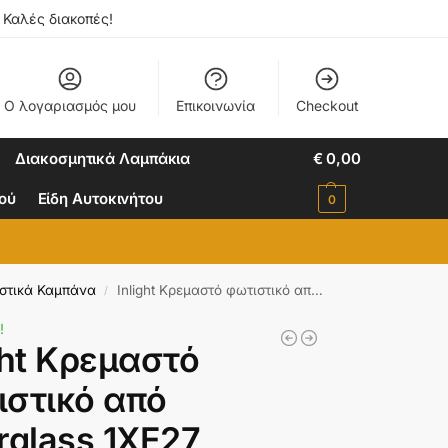
. Καλές διακοπές!
Ο λογαριασμός μου
Επικοινωνία
Checkout
Διακοσμητικά Λαμπάκια
€
0,00
ιού
Είδη Αυτοκινήτου
0
στικά Καμπάνα
Inlight Κρεμαστό φωτιστικό από Fiberglass 1XE27 D:50cm (4067-Β)
/
!
ght Κρεμαστό
ιστικό από
rglass 1XE27