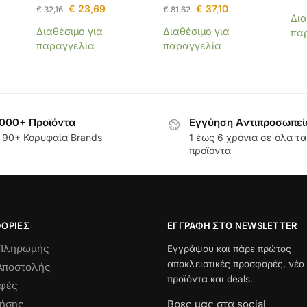
€
23,69
€
37,10
€
32,16
€
81,62
Δια
Διαθέσιμο για
Διαθέσιμο για
πα
παραγγελία
παραγγελία
000+ Προϊόντα
Εγγύηση Aντιπροσωπεί
 90+ Κορυφαία Brands
1 έως 6 χρόνια σε όλα τα
προϊόντα
ΟΡΊΕΣ
ΕΓΓΡΑΦΉ ΣΤΟ NEWSLETTER
 Πληρωμής
Εγγράψου και πάρε πρώτος
αποκλειστικές προσφορές, νέα
Αποστολής
προϊόντα και deals.
οφές
ρήσης
Βρες μας στα social