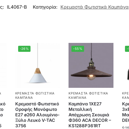
ος:
IL4067-B
Κατηγορία:
Κρεμαστά Φωτιστικά Καμπάνα
-26%
-55%
Ά
ΚΡΕΜΑΣΤΆ ΦΩΤΙΣΤΙΚΆ
ΚΡΕΜΑΣΤΆ ΦΩΤΙΣΤΙΚΆ
ΚΡΕ
ΚΑΜΠΆΝΑ
ΚΑΜΠΆΝΑ
ΚΑ
ικό
Κρεμαστό Φωτιστικό
Καμπάνα 1ΧE27
Κρ
το
Οροφής Μονόφωτο
Μεταλλική
3x
ιο
E27 ø260 Αλουμίνιο-
Απόχρωση Σκουριά
Μα
Ξύλο Λευκό V-TAC
Φ360 ACA DECOR –
DE
5
3756
KS1288P361RT
€
14