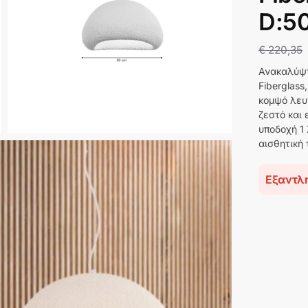
D:5
€
220,35
Ανακαλύψτ
Fiberglass
κομψό λευ
ζεστό και
υποδοχή 1 
αισθητική
Εξαντλ