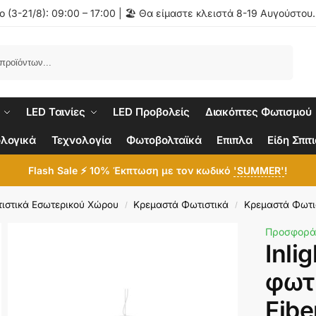
 (3-21/8): 09:00 – 17:00 | 🏖️ Θα είμαστε κλειστά 8-19 Αυγούστου
Αναζήτηση
LED Ταινίες
LED Προβολείς
Διακόπτες Φωτισμού
λογικά
Τεχνολογία
Φωτοβολταϊκά
Επιπλα
Είδη Σπιτ
Flash Sale ⚡ 10% Έκπτωση με τον κωδικό
'SUMMER'
!
ιστικά Εσωτερικού Χώρου
Κρεμαστά Φωτιστικά
Κρεμαστά Φωτι
/
/
Προσφορά
Inli
φωτ
Fibe