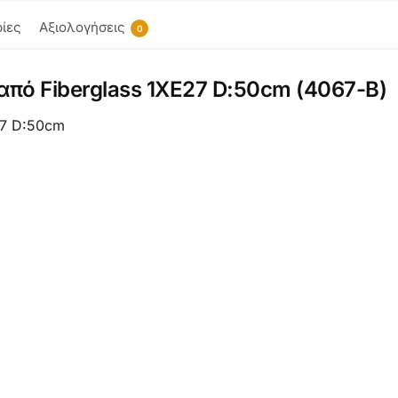
ίες
Αξιολογήσεις
0
 από Fiberglass 1XE27 D:50cm (4067-Β)
27 D:50cm