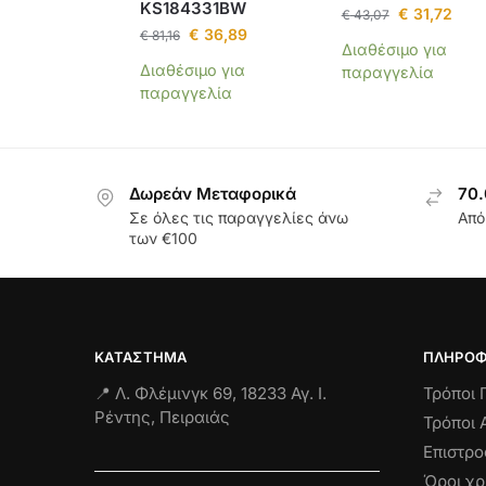
KS184331BW
€
31,72
€
43,07
€
36,89
€
81,16
Διαθέσιμο για
Διαθέσιμο για
παραγγελία
παραγγελία
Δωρεάν Μεταφορικά
70.
Σε όλες τις παραγγελίες άνω
Από
των €100
ΚΑΤΆΣΤΗΜΑ
ΠΛΗΡΟΦ
📍 Λ. Φλέμινγκ 69, 18233 Αγ. Ι.
Τρόποι
Ρέντης, Πειραιάς
Τρόποι 
Επιστρ
Όροι χ