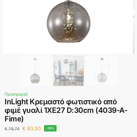
Προσφορά!
InLight Κρεμαστό φωτιστικό από
φιμέ γυαλί 1XE27 D:30cm (4039-A-
Fime)
€
63,50
€
78,74
-19%