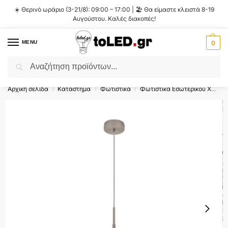
☀️ Θερινό ωράριο (3-21/8): 09:00 – 17:00 | 🏖️ Θα είμαστε κλειστά 8-19
Αυγούστου. Καλές διακοπές!
MENU
0
Αναζήτηση
Flash Sale ⚡ 10% Έκπτωση με τον κωδικό
'SUMMER'
!
Αρχική σελίδα
Κατάστημα
Φωτιστικά
Φωτιστικά Εσωτερικού Χώρου
/
/
/