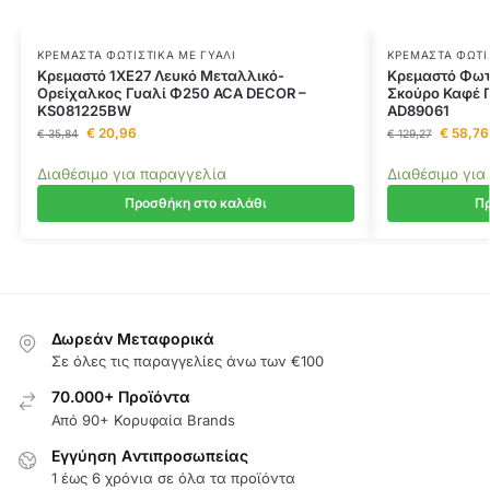
ΚΡΕΜΑΣΤΆ ΦΩΤΙΣΤΙΚΆ ΜΕ ΓΥΑΛΊ
ΚΡΕΜΑΣΤΆ ΦΩΤΙ
Κρεμαστό 1ΧΕ27 Λευκό Μεταλλικό-
Κρεμαστό Φωτ
Ορείχαλκος Γυαλί Φ250 ACA DECOR –
Σκούρο Καφέ 
KS081225BW
AD89061
€
20,96
€
58,76
€
35,84
€
129,27
Διαθέσιμο για παραγγελία
Διαθέσιμο για
Προσθήκη στο καλάθι
Πρ
Δωρεάν Μεταφορικά
Σε όλες τις παραγγελίες άνω των €100
70.000+ Προϊόντα
Από 90+ Κορυφαία Brands
Εγγύηση Aντιπροσωπείας
1 έως 6 χρόνια σε όλα τα προϊόντα