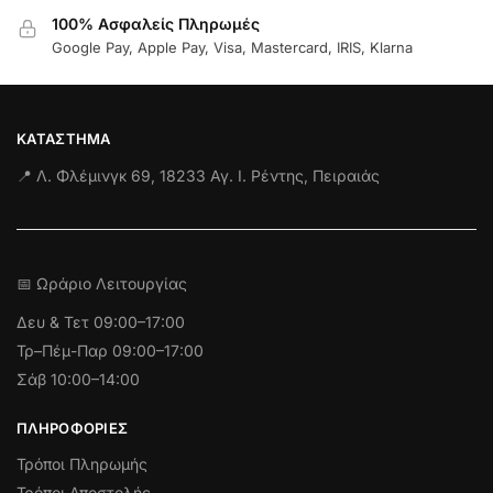
100% Ασφαλείς Πληρωμές
Google Pay, Apple Pay, Visa, Mastercard, IRIS, Klarna
ΚΑΤΆΣΤΗΜΑ
📍 Λ. Φλέμινγκ 69, 18233 Αγ. Ι. Ρέντης, Πειραιάς
📅 Ωράριο Λειτουργίας
Δευ & Τετ
09:00–17:00
Τρ–Πέμ-Παρ 09:00–17:00
Σάβ 10:00–14:00
ΠΛΗΡΟΦΟΡΊΕΣ
Τρόποι Πληρωμής
Τρόποι Αποστολής