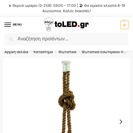
☀️ Θερινό ωράριο (3-21/8): 09:00 – 17:00 | 🏖️ Θα είμαστε κλειστά 8-19
Αυγούστου. Καλές διακοπές!
MENU
0
Αναζήτηση
Flash Sale ⚡ 10% Έκπτωση με τον κωδικό
'SUMMER'
!
Αρχική σελίδα
Κατάστημα
Φωτιστικά
Φωτιστικά Εσωτερικού Χώρου
/
/
/