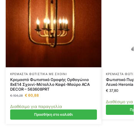
ΚΡΕΜΑΣΤΆ ΦΩΤΙΣΤΙΚΆ ΜΕ ΣΧΟΙΝΊ
ΚΡΕΜΑΣΤΆ ΦΩΤΙ
Κρεμαστό Φωτιστικό Οροφής Ορθογώνιο
Φωτιστικό Πυρ
8xE14 Σχοινί-Μέταλλο Καφέ-Μαύρο ACA
Λευκό Heronia
DECOR – 563608PRT
€
37,80
€
60,88
€
104,28
Διαθέσιμο για
Διαθέσιμο για παραγγελία
Πρ
Προσθήκη στο καλάθι