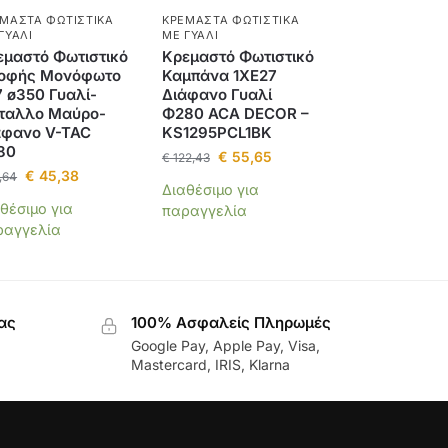
ΜΑΣΤΆ ΦΩΤΙΣΤΙΚΆ
ΚΡΕΜΑΣΤΆ ΦΩΤΙΣΤΙΚΆ
ΓΥΑΛΊ
ΜΕ ΓΥΑΛΊ
εμαστό Φωτιστικό
Κρεμαστό Φωτιστικό
οφής Μονόφωτο
Καμπάνα 1ΧΕ27
7 ø350 Γυαλί-
Διάφανο Γυαλί
ταλλο Μαύρο-
Φ280 ACA DECOR –
άφανο V-TAC
KS1295PCL1BK
80
€
55,65
€
122,43
€
45,38
,64
Διαθέσιμο για
θέσιμο για
παραγγελία
ραγγελία
ας
100% Ασφαλείς Πληρωμές
Google Pay, Apple Pay, Visa,
Mastercard, IRIS, Klarna