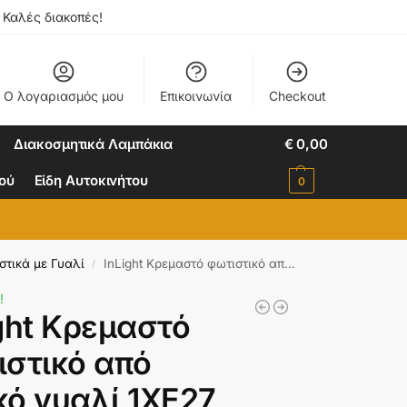
. Καλές διακοπές!
Ο λογαριασμός μου
Επικοινωνία
Checkout
Διακοσμητικά Λαμπάκια
€
0,00
ιού
Είδη Αυτοκινήτου
0
τικά με Γυαλί
InLight Κρεμαστό φωτιστικό από λευκό γυαλί 1XE27 D:30cm (4409-Β-Λευκό)
/
!
ght Κρεμαστό
ιστικό από
κό γυαλί 1XE27