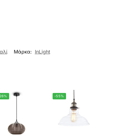
αλί
Μάρκα:
InLight
-26%
-55%