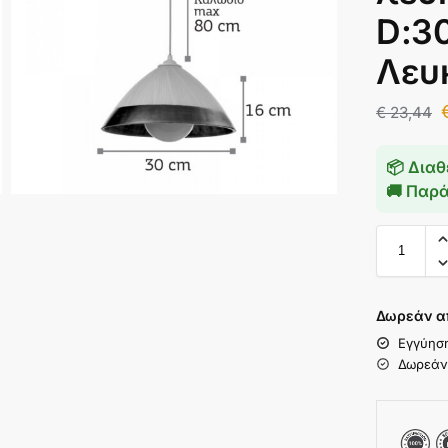
D:3
Λευ
€
23,44
📦 Διαθ
🚚 Παρ
Δωρεάν α
Εγγύησ
Δωρεάν