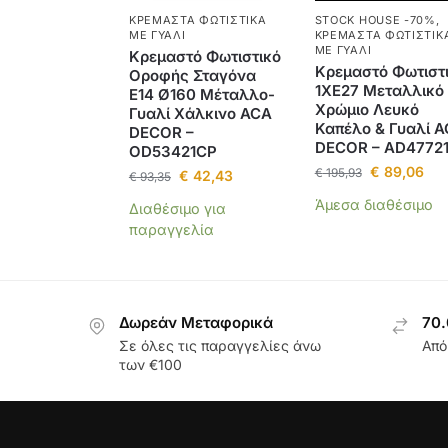
ΚΡΕΜΑΣΤΆ ΦΩΤΙΣΤΙΚΆ
STOCK HOUSE -70%
,
ΜΕ ΓΥΑΛΊ
ΚΡΕΜΑΣΤΆ ΦΩΤΙΣΤΙΚ
ΜΕ ΓΥΑΛΊ
Κρεμαστό Φωτιστικό
Κρεμαστό Φωτιστ
Οροφής Σταγόνα
1ΧΕ27 Μεταλλικό
E14 Ø160 Μέταλλο-
Χρώμιο Λευκό
Γυαλί Χάλκινο ACA
Καπέλο & Γυαλί 
DECOR –
DECOR – AD4772
OD53421CP
€
89,06
€
195,93
€
42,43
€
93,35
Άμεσα διαθέσιμο
Διαθέσιμο για
παραγγελία
Δωρεάν Μεταφορικά
70.
Σε όλες τις παραγγελίες άνω
Από
των €100