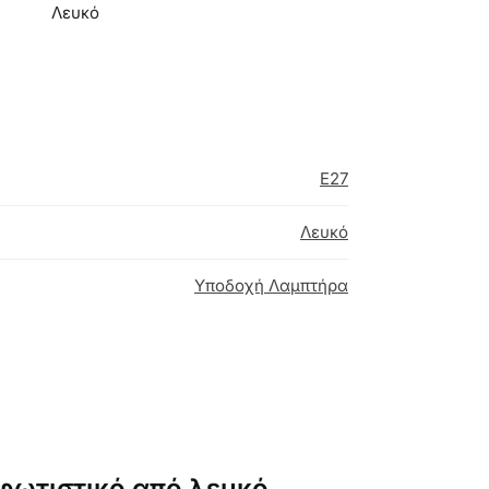
Λευκό
E27
Λευκό
Υποδοχή Λαμπτήρα
 φωτιστικό από λευκό