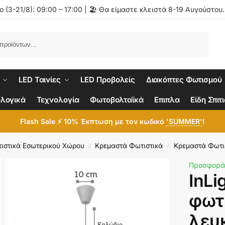
 (3-21/8): 09:00 – 17:00 | 🏖️ Θα είμαστε κλειστά 8-19 Αυγούστου
Αναζήτηση
LED Ταινίες
LED Προβολείς
Διακόπτες Φωτισμού
λογικά
Τεχνολογία
Φωτοβολταϊκά
Επιπλα
Είδη Σπιτ
Flash Sale ⚡ 10% Έκπτωση με τον κωδικό
'SUMMER'
!
ιστικά Εσωτερικού Χώρου
Κρεμαστά Φωτιστικά
Κρεμαστά Φωτισ
/
/
Προσφορά
InLi
φωτ
λευ