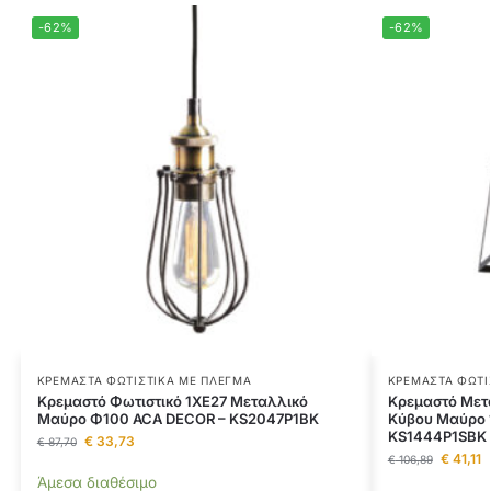
-62%
-62%
ΚΡΕΜΑΣΤΆ ΦΩΤΙΣΤΙΚΆ ΜΕ ΠΛΈΓΜΑ
ΚΡΕΜΑΣΤΆ ΦΩΤΙ
Κρεμαστό Φωτιστικό 1ΧE27 Μεταλλικό
Κρεμαστό Μετ
Μαύρο Φ100 ACA DECOR – KS2047P1BK
Κύβου Μαύρο 
KS1444P1SBK
€
33,73
€
87,70
€
41,11
€
106,89
Άμεσα διαθέσιμο