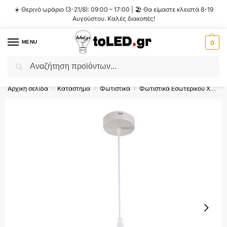
☀️ Θερινό ωράριο (3-21/8): 09:00 – 17:00 | 🏖️ Θα είμαστε κλειστά 8-19
Αυγούστου. Καλές διακοπές!
MENU
0
Αναζήτηση
Flash Sale ⚡ 10% Έκπτωση με τον κωδικό
'SUMMER'
!
Αρχική σελίδα
Κατάστημα
Φωτιστικά
Φωτιστικά Εσωτερικού Χώρου
/
/
/