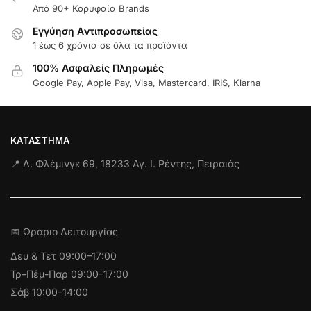
Από 90+ Κορυφαία Brands
Εγγύηση Aντιπροσωπείας
1 έως 6 χρόνια σε όλα τα προϊόντα
100% Ασφαλείς Πληρωμές
Google Pay, Apple Pay, Visa, Mastercard, IRIS, Klarna
ΚΑΤΆΣΤΗΜΑ
📍 Λ. Φλέμινγκ 69, 18233 Αγ. Ι. Ρέντης, Πειραιάς
📅 Ωράριο Λειτουργίας
Δευ & Τετ
09:00–17:00
Τρ–Πέμ-Παρ 09:00–17:00
Σάβ 10:00–14:00