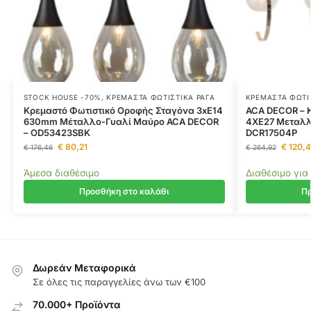
STOCK HOUSE -70%
,
ΚΡΕΜΑΣΤΆ ΦΩΤΙΣΤΙΚΆ ΡΆΓΑ
ΚΡΕΜΑΣΤΆ ΦΩΤΙ
Κρεμαστό Φωτιστικό Οροφής Σταγόνα 3xE14
ACA DECOR – 
630mm Μέταλλο-Γυαλί Μαύρο ACA DECOR
4ΧΕ27 Μεταλλι
– OD53423SBK
DCR17504P
€
80,21
€
120,4
€
176,46
€
264,92
Άμεσα διαθέσιμο
Διαθέσιμο για
Προσθήκη στο καλάθι
Πρ
Δωρεάν Μεταφορικά
Σε όλες τις παραγγελίες άνω των €100
70.000+ Προϊόντα