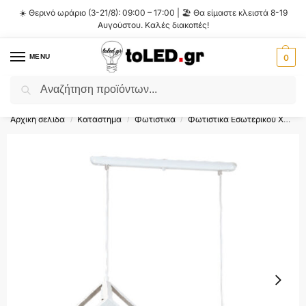
☀️ Θερινό ωράριο (3-21/8): 09:00 – 17:00 | 🏖️ Θα είμαστε κλειστά 8-19
Αυγούστου. Καλές διακοπές!
MENU
0
Αναζήτηση
Flash Sale ⚡ 10% Έκπτωση με τον κωδικό
'SUMMER'
!
Αρχική σελίδα
Κατάστημα
Φωτιστικά
Φωτιστικά Εσωτερικού Χώρου
/
/
/