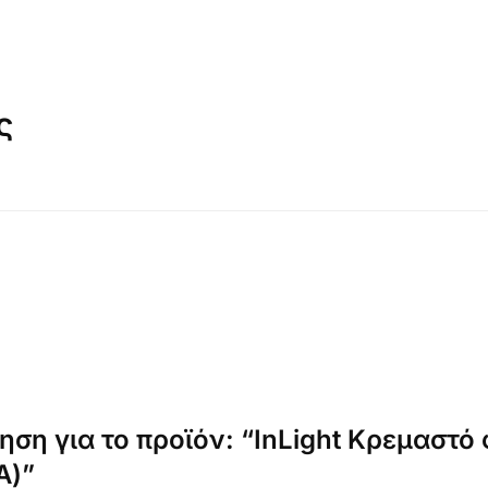
ς
ση για το προϊόν: “InLight Κρεμαστό
Α)”