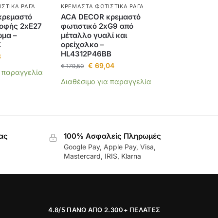
ΣΤΙΚΆ ΡΆΓΑ
ΚΡΕΜΑΣΤΆ ΦΩΤΙΣΤΙΚΆ ΡΆΓΑ
κρεμαστό
ACA DECOR κρεμαστό
ροφής 2xE27
φωτιστικό 2xG9 από
ώμα –
μέταλλο γυαλί και
K
ορείχαλκο –
HL4312P46BB
8
€
69,04
€
179,50
α παραγγελία
Διαθέσιμο για παραγγελία
ας
100% Ασφαλείς Πληρωμές
Google Pay, Apple Pay, Visa,
Mastercard, IRIS, Klarna
4.8/5 ΠΆΝΩ ΑΠΌ 2.300+ ΠΕΛΆΤΕΣ