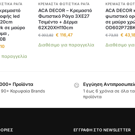
ΙΣΤΙΚΆ ΡΆΓΑ
ΚΡΕΜΑΣΤΆ ΦΩΤΙΣΤΙΚΆ ΡΆΓΑ
ΚΡΕΜΑΣΤΆ ΦΩΤΙ
κρεμαστό
ACA DECOR – Κρεμαστό
ACA DECOR 
ροφής led
Φωτιστικό Ράγα 3ΧΕ27
φωτιστικό ο
120cm
Τσιμέντο + Δέρμα
σε μαύρο χρ
k σε μαύρο
62Χ20ΧΗ110cm
OD602P72B
μα ,
€
116,47
€
43,1
€
302,82
€
73,93
0B
Διαθέσιμο για παραγγελία
Διαθέσιμο γι
10
α παραγγελία
000+ Προϊόντα
Εγγύηση Aντιπροσωπεί
 90+ Κορυφαία Brands
1 έως 6 χρόνια σε όλα τα
προϊόντα
ΟΡΊΕΣ
ΕΓΓΡΑΦΉ ΣΤΟ NEWSLETTER