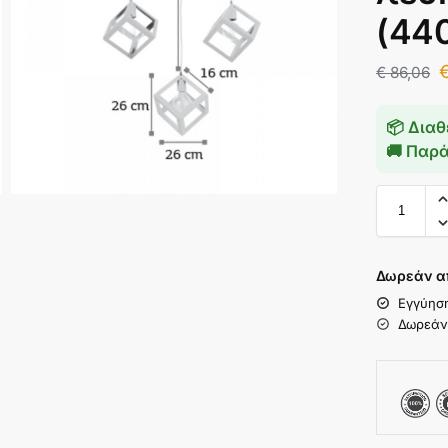
(44
€
86,06
📦 Διαθ
🚚 Παρ
Δωρεάν α
Εγγύησ
Δωρεάν