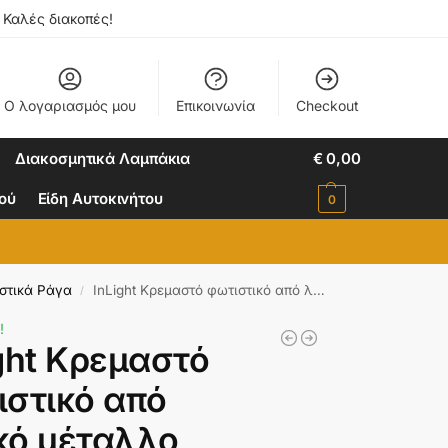
. Καλές διακοπές!
Ο λογαριασμός μου
Επικοινωνία
Checkout
Διακοσμητικά Λαμπάκια
€
0,00
ιού
Είδη Αυτοκινήτου
0
στικά Ράγα
InLight Κρεμαστό φωτιστικό από λευκό μέταλλο (4400-3-WH-ΡΑΓΑ)
/
!
ght Κρεμαστό
ιστικό από
κό μέταλλο