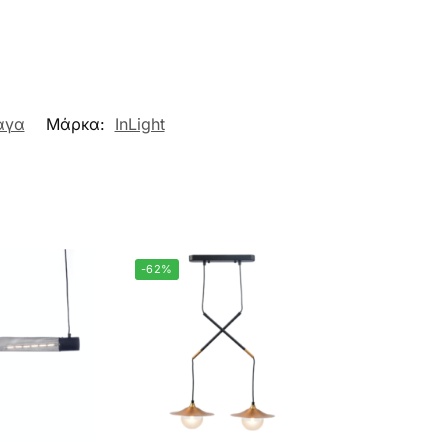
άγα
Μάρκα:
InLight
-62%