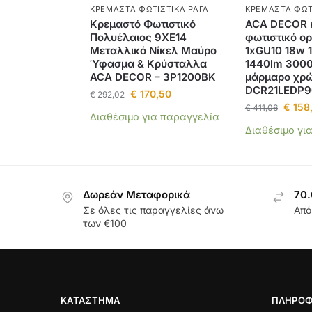
ΚΡΕΜΑΣΤΆ ΦΩΤΙΣΤΙΚΆ ΡΆΓΑ
ΚΡΕΜΑΣΤΆ ΦΩΤ
Κρεμαστό Φωτιστικό
ACA DECOR 
Πολυέλαιος 9ΧΕ14
φωτιστικό ο
Μεταλλικό Νίκελ Μαύρο
1xGU10 18w 
Ύφασμα & Κρύσταλλα
1440lm 3000
ACA DECOR – 3P1200BK
μάρμαρο χρώ
DCR21LEDP9
€
170,50
€
292,02
€
158,
€
411,06
Διαθέσιμο για παραγγελία
Διαθέσιμο γι
Δωρεάν Μεταφορικά
70.
Σε όλες τις παραγγελίες άνω
Από
των €100
ΚΑΤΆΣΤΗΜΑ
ΠΛΗΡΟΦ