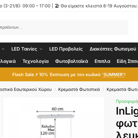
 (3-21/8): 09:00 – 17:00 | 🏖️ Θα είμαστε κλειστά 8-19 Αυγούστου
Αναζήτηση
LED Ταινίες
LED Προβολείς
Διακόπτες Φωτισμού
λογικά
Τεχνολογία
Φωτοβολταϊκά
Επιπλα
Είδη Σπιτ
Flash Sale ⚡ 10% Έκπτωση με τον κωδικό
'SUMMER'
!
ιστικά Εσωτερικού Χώρου
Κρεμαστά Φωτιστικά
Κρεμαστά Φωτι
/
/
Προσφορά
InLi
φωτ
λευ