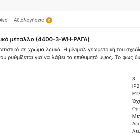
ίες
Αξιολογήσεις
0
ευκό μέταλλο (4400-3-WH-ΡΑΓΑ)
ωτιστικό σε χρώμα λευκό. Η μίνιμαλ γεωμετρική του σχεδ
υ ρυθμίζεται για να λάβει το επιθυμητό ύψος. Το φως δ
3
IP2
Ε2
Όχ
Ορ
Μέ
Λε
Λε