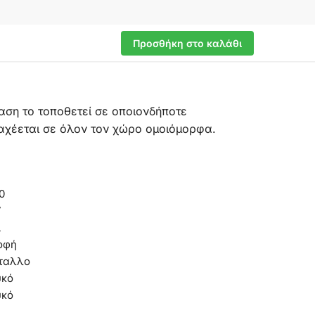
Προσθήκη στο καλάθι
ίαση το τοποθετεί σε οποιονδήποτε
ιαχέεται σε όλον τον χώρο ομοιόμορφα.
0
7
ι
οφή
ταλλο
υκό
υκό