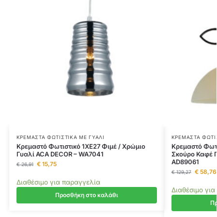
ΚΡΕΜΑΣΤΆ ΦΩΤΙΣΤΙΚΆ ΜΕ ΓΥΑΛΊ
ΚΡΕΜΑΣΤΆ ΦΩΤΙ
Κρεμαστό Φωτιστικό 1ΧE27 Φιμέ / Χρώμιο
Κρεμαστό Φωτ
Γυαλί ACA DECOR – WA7041
Σκούρο Καφέ 
AD89061
€
15,75
€
26,91
€
58,76
€
129,27
Διαθέσιμο για παραγγελία
Διαθέσιμο για
Προσθήκη στο καλάθι
Πρ