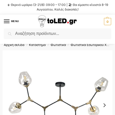
☀️ Θερινό ωράριο (3-21/8): 09:00 – 17:00 | 🏖️ Θα είμαστε κλειστά 8-19
Αυγούστου. Καλές διακοπές!
MENU
0
Αναζήτηση
Flash Sale ⚡ 10% Έκπτωση με τον κωδικό
'SUMMER'
!
Αρχική σελίδα
Κατάστημα
Φωτιστικά
Φωτιστικά Εσωτερικού Χώρου
/
/
/