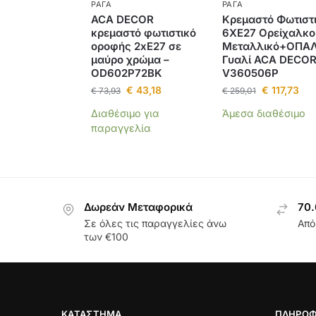
ΡΆΓΑ
ΡΆΓΑ
ACA DECOR
Κρεμαστό Φωτιστ
κρεμαστό φωτιστικό
6ΧΕ27 Ορείχαλκο
οροφής 2xE27 σε
Μεταλλικό+ΟΠΑ
μαύρο χρώμα –
Γυαλί ACA DECOR
OD602P72BK
V360506P
€
43,18
€
117,73
€
73,93
€
259,01
Διαθέσιμο για
Άμεσα διαθέσιμο
παραγγελία
Δωρεάν Μεταφορικά
70.
Σε όλες τις παραγγελίες άνω
Από
των €100
ΚΑΤΆΣΤΗΜΑ
ΠΛΗΡΟΦ