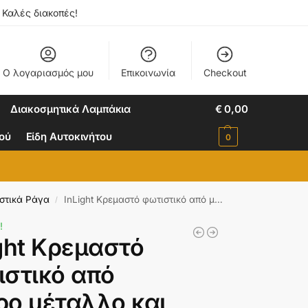
. Καλές διακοπές!
Ο λογαριασμός μου
Επικοινωνία
Checkout
Διακοσμητικά Λαμπάκια
€
0,00
ιού
Είδη Αυτοκινήτου
0
στικά Ράγα
InLight Κρεμαστό φωτιστικό από μαύρο μέταλλο και φιμέ γυαλί (4474-4-BL ΡΑΓΑ)
/
!
ght Κρεμαστό
ιστικό από
ρο μέταλλο και