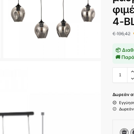
φιμέ
4-B
€
196,42
📦 Διαθ
🚚 Παρ
Δωρεάν α
Εγγύησ
Δωρεάν