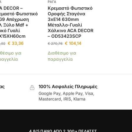
Α
ΡΆΓΑ
A DECOR –
Κρεμαστό Φωτιστικό
εμαστό Φωτιστικό
Οροφής Σταγόνα
G9 Απόχρωση
3xE14 630mm
λ Ξύλο Mdf +
Μέταλλο-Γυαλί
υκό Γυαλί
Χάλκινο ACA DECOR
Χ15ΧΗ60cm
– OD53423SCP
€
33,36
€
104,14
,92
€
270,76
θέσιμο για
Διαθέσιμο για
ραγγελία
παραγγελία
ας
100% Ασφαλείς Πληρωμές
Google Pay, Apple Pay, Visa,
Mastercard, IRIS, Klarna
4.8/5 ΠΆΝΩ ΑΠΌ 2.300+ ΠΕΛΆΤΕΣ