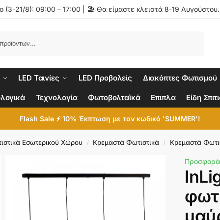
 (3-21/8): 09:00 – 17:00 | 🏖️ Θα είμαστε κλειστά 8-19 Αυγούστου
Αναζήτηση
LED Ταινίες
LED Προβολείς
Διακόπτες Φωτισμού
λογικά
Τεχνολογία
Φωτοβολταϊκά
Επιπλα
Είδη Σπιτ
Flash Sale ⚡ 10% Έκπτωση με τον κωδικό
'SUMMER'
!
ιστικά Εσωτερικού Χώρου
Κρεμαστά Φωτιστικά
Κρεμαστά Φωτι
/
/
Προσφορά
InLi
φωτ
μαύ