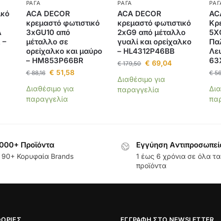
ΡΆΓΑ
ΡΆΓΑ
ΡΆΓ
ικό
ACA DECOR
ACA DECOR
AC
κρεμαστό φωτιστικό
κρεμαστό φωτιστικό
Κρ
Λ
3xGU10 από
2xG9 από μέταλλο
5Χ
 –
μέταλλο σε
γυαλί και ορείχαλκο
Πα
ορείχαλκο και μαύρο
– HL4312P46BB
Λε
– HM853P66BR
63
€
69,04
€
179,50
€
51,58
€
88,16
€
56
Διαθέσιμο για
Διαθέσιμο για
Δια
παραγγελία
παραγγελία
πα
000+ Προϊόντα
Εγγύηση Aντιπροσωπεί
 90+ Κορυφαία Brands
1 έως 6 χρόνια σε όλα τα
προϊόντα
ΟΡΊΕΣ
ΕΓΓΡΑΦΉ ΣΤΟ NEWSLETTER