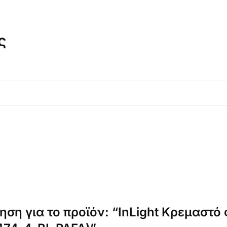
ς
ση για το προϊόν: “InLight Κρεμαστό