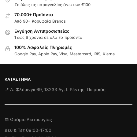
Σε όλες τις παραγγελίες άνω των €100
70.000+ Προϊόντα
Από 90+ Κορυφαία Brands
Εγγύηση Aντιπροσωπείας
1 έως 6 χρόνια σε όλα τα προϊόντα
100% Ασφαλείς Πληρωμές
Google Pay, Apple Pay, Visa, Mastercard, IRIS, Klarna
ΚΑΤΆΣΤΗΜΑ
📍 Λ. Φλέμινγκ 69, 18233 Αγ. Ι. Ρέντης, Πειραιάς
📅 Ωράριο Λειτουργίας
Δευ & Τετ
09:00–17:00