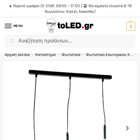
☀️ Θερινό ωράριο (3-21/8): 09:00 – 17:00 | 🏖️ Θα είμαστε κλειστά 8-19
Αυγούστου. Καλές διακοπές!
MENU
0
Αναζήτηση
Flash Sale ⚡ 10% Έκπτωση με τον κωδικό
'SUMMER'
!
Αρχική σελίδα
Κατάστημα
Φωτιστικά
Φωτιστικά Εσωτερικού Χώρου
/
/
/