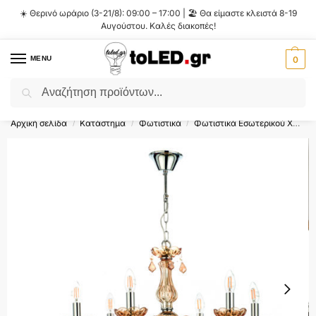
☀️ Θερινό ωράριο (3-21/8): 09:00 – 17:00 | 🏖️ Θα είμαστε κλειστά 8-19
Αυγούστου. Καλές διακοπές!
MENU
0
Αναζήτηση
Flash Sale ⚡ 10% Έκπτωση με τον κωδικό
'SUMMER'
!
Αρχική σελίδα
Κατάστημα
Φωτιστικά
Φωτιστικά Εσωτερικού Χώρου
/
/
/