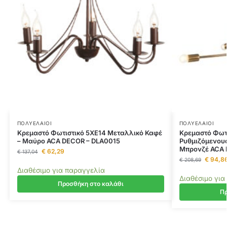
ΠΟΛΥΈΛΑΙΟΙ
ΠΟΛΥΈΛΑΙΟΙ
Κρεμαστό Φωτιστικό 5ΧΕ14 Μεταλλικό Καφέ
Κρεμαστό Φωτι
– Μαύρο ACA DECOR – DLA0015
Ρυθμιζόμενου
Μπρονζέ ACA 
€
62,29
€
137,04
€
94,8
€
208,69
Διαθέσιμο για παραγγελία
Διαθέσιμο για
Προσθήκη στο καλάθι
Πρ