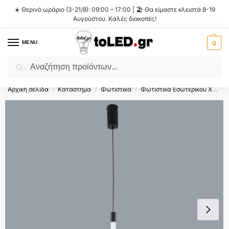
☀️ Θερινό ωράριο (3-21/8): 09:00 – 17:00 | 🏖️ Θα είμαστε κλειστά 8-19
Αυγούστου. Καλές διακοπές!
MENU
0
Αναζήτηση
Flash Sale ⚡ 10% Έκπτωση με τον κωδικό
'SUMMER'
!
Αρχική σελίδα
Κατάστημα
Φωτιστικά
Φωτιστικά Εσωτερικού Χώρου
/
/
/