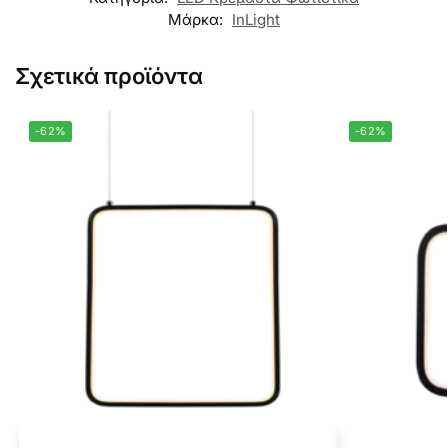
Μάρκα:
InLight
Σχετικά προϊόντα
-62%
-62%