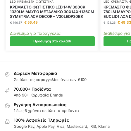
LED ΚΡΕΜΑΣΤΆ ΦΩΤΙΣΤΙΚΆ
LED ΚΡΕΜΑΣΤΆ 
ΚΡΕΜΑΣΤΟ ΦΩΤΙΣΤΙΚΟ LED 14W 3000K
ΚΡΕΜΑΣΤΟ ΦΩ
1330LM ΜΑΥΡΟ ΜΕΤΑΛΛΙΚΟ 30X14XH136CM
780LM ΜΑΥΡΟ
SYMETRIA ACA DECOR – V30LEDP30BK
EUCLID1 ACA 
€
56,49
€
49,3
€
146,87
€
128,26
Διαθέσιμο για παραγγελία
Διαθέσιμο για
Προσθήκη στο καλάθι
Πρ
Δωρεάν Μεταφορικά
Σε όλες τις παραγγελίες άνω των €100
70.000+ Προϊόντα
Από 90+ Κορυφαία Brands
Εγγύηση Aντιπροσωπείας
1 έως 6 χρόνια σε όλα τα προϊόντα
100% Ασφαλείς Πληρωμές
Google Pay, Apple Pay, Visa, Mastercard, IRIS, Klarna