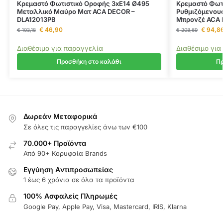
Κρεμαστό Φωτιστικό Οροφής 3xE14 Ø495
Κρεμαστό Φωτι
Μεταλλικό Μαύρο Ματ ACA DECOR –
Ρυθμιζόμενου
DLA12013PB
Μπρονζέ ACA 
€
46,90
€
94,8
€
103,18
€
208,69
Διαθέσιμο για παραγγελία
Διαθέσιμο για
Προσθήκη στο καλάθι
Πρ
Δωρεάν Μεταφορικά
Σε όλες τις παραγγελίες άνω των €100
70.000+ Προϊόντα
Από 90+ Κορυφαία Brands
Εγγύηση Aντιπροσωπείας
1 έως 6 χρόνια σε όλα τα προϊόντα
100% Ασφαλείς Πληρωμές
Google Pay, Apple Pay, Visa, Mastercard, IRIS, Klarna