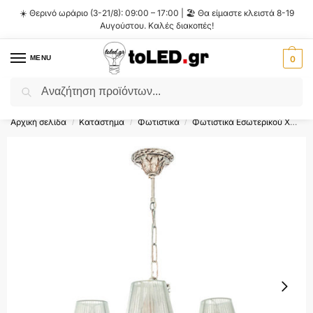
☀️ Θερινό ωράριο (3-21/8): 09:00 – 17:00 | 🏖️ Θα είμαστε κλειστά 8-19
Αυγούστου. Καλές διακοπές!
MENU
0
Αναζήτηση
Flash Sale ⚡ 10% Έκπτωση με τον κωδικό
'SUMMER'
!
Αρχική σελίδα
Κατάστημα
Φωτιστικά
Φωτιστικά Εσωτερικού Χώρου
/
/
/