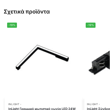
Σχετικά προϊόντα
-19%
-19%
INLIGHT -
INLIGHT -
InLight Γραμμικό φωτιστικό γωνία LED 24W
InLight Σύνδε