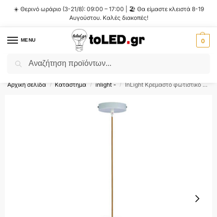
☀️ Θερινό ωράριο (3-21/8): 09:00 – 17:00 | 🏖️ Θα είμαστε κλειστά 8-19
Αυγούστου. Καλές διακοπές!
MENU
0
Αναζήτηση
Flash Sale ⚡ 10% Έκπτωση με τον κωδικό
'SUMMER'
!
Αρχική σελίδα
Κατάστημα
inlight -
InLight Κρεμαστό φωτιστικό από ρατάν 1XE27 D:40cm (4528)
/
/
/