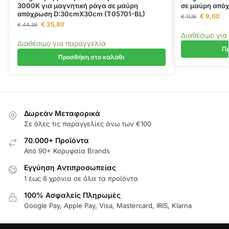
3000K για μαγνητική ράγα σε μαύρη
σε μαύρη από
απόχρωση D:30cmX30cm (T05701-BL)
€
9,00
€
11,16
€
35,80
€
44,39
Διαθέσιμο για
Διαθέσιμο για παραγγελία
Πρ
Προσθήκη στο καλάθι
Δωρεάν Μεταφορικά
Σε όλες τις παραγγελίες άνω των €100
70.000+ Προϊόντα
Από 90+ Κορυφαία Brands
Εγγύηση Aντιπροσωπείας
1 έως 6 χρόνια σε όλα τα προϊόντα
100% Ασφαλείς Πληρωμές
Google Pay, Apple Pay, Visa, Mastercard, IRIS, Klarna