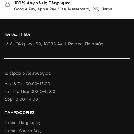
100% Ασφαλείς Πληρωμές
Google Pay, Apple Pay, Visa, Mastercard, IRIS, Klarna
ΚΑΤΆΣΤΗΜΑ
📍 Λ. Φλέμινγκ 69, 18233 Αγ. Ι. Ρέντης, Πειραιάς
📅 Ωράριο Λειτουργίας
Δευ & Τετ
09:00–17:00
Τρ–Πέμ-Παρ 09:00–17:00
Σάβ 10:00–14:00
ΠΛΗΡΟΦΟΡΊΕΣ
Τρόποι Πληρωμής
Τρόποι Αποστολής