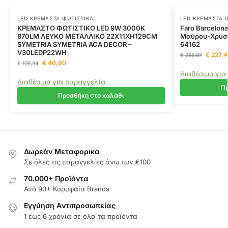
LED ΚΡΕΜΑΣΤΆ ΦΩΤΙΣΤΙΚΆ
LED ΚΡΕΜΑΣΤΆ 
ΚΡΕΜΑΣΤΟ ΦΩΤΙΣΤΙΚΟ LED 9W 3000K
Faro Barcelon
870LM ΛΕΥΚΟ ΜΕΤΑΛΛΙΚΟ 22X11XH129CM
Μαύρου-Χρυσο
SYMETRIA SYMETRIA ACA DECOR –
64162
V30LEDP22WH
€
227,4
€
285,97
€
40,90
€
106,34
Διαθέσιμο για
Διαθέσιμο για παραγγελία
Πρ
Προσθήκη στο καλάθι
Δωρεάν Μεταφορικά
Σε όλες τις παραγγελίες άνω των €100
70.000+ Προϊόντα
Από 90+ Κορυφαία Brands
Εγγύηση Aντιπροσωπείας
1 έως 6 χρόνια σε όλα τα προϊόντα