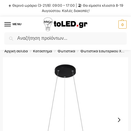
☀️ Θερινό ωράριο (3-21/8): 09:00 – 17:00 | 🏖️ Θα είμαστε κλειστά 8-19
Αυγούστου. Καλές διακοπές!
MENU
0
Αναζήτηση
Flash Sale ⚡ 10% Έκπτωση με τον κωδικό
'SUMMER'
!
Αρχική σελίδα
Κατάστημα
Φωτιστικά
Φωτιστικά Εσωτερικού Χώρου
/
/
/